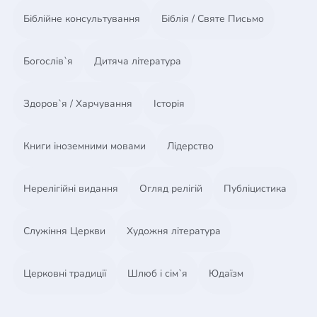
Біблійне консультування
Біблія / Святе Письмо
Богослів`я
Дитяча література
Здоров`я / Харчування
Історія
Книги іноземними мовами
Лідерство
Нерелігійні видання
Огляд релігій
Публіцистика
Служіння Церкви
Художня література
Церковні традиції
Шлюб і сім`я
Юдаїзм