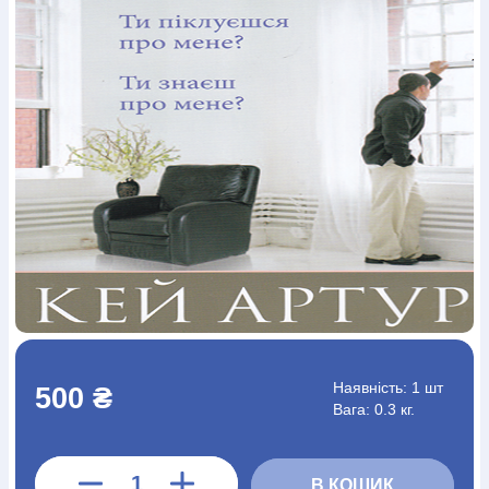
Богослов`я
Шлюб і сім`я
Юдаїзм
Супутні товари
Періодика
Аудіо
Ручки кулькові
Відео
Галантерея
Закладки для книг
Футболки
Брелоки
Сумки
Біжутерія
Блокноти
Щоденники / щотижневики
Вироби з дерева
Вироби з кераміки і глини
Вироби з срібла
Картини
Навчальні мапи
Шкіряні вироби
Магніти
Металеві
вироби
Міні-лампи
Наклейки
Настільні ігри
Пакети
подарункові
Плакати
Пластмасові вироби
Хустки
Подарункові картки
Розвиваючі ігри
Репринти
Свічки
Зошити
Фотокартини
Чохли на Библії
Головні убори
Календарі
Канцелярскі товари
Комп`ютерні ігри
Листівки
Сувенирна продукція
Годинники
Пазли
Книга в комплекті
За додатковою інформацією дзвоніть за номером:
+38
Наявність:
1 шт
500 ₴
(097) 880-6379
Ми у Facebook
Вага: 0.3 кг.
В КОШИК