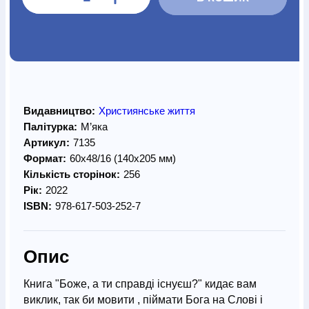
Видавництво:
Християнське життя
Палітурка:
М’яка
Артикул:
7135
Формат:
60х48/16 (140х205 мм)
Кількість сторінок:
256
Рік:
2022
ISBN:
978-617-503-252-7
Опис
Книга "Боже, а ти справді існуєш?" кидає вам
виклик, так би мовити , піймати Бога на Слові і