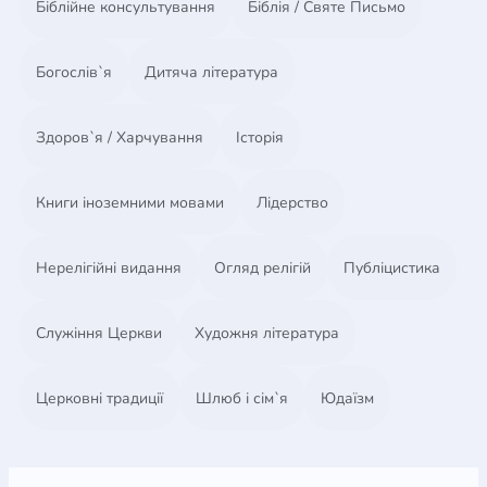
Біблійне консультування
Біблія / Святе Письмо
Богослів`я
Дитяча література
Здоров`я / Харчування
Історія
Книги іноземними мовами
Лідерство
Нерелігійні видання
Огляд релігій
Публіцистика
Служіння Церкви
Художня література
Церковні традиції
Шлюб і сім`я
Юдаїзм