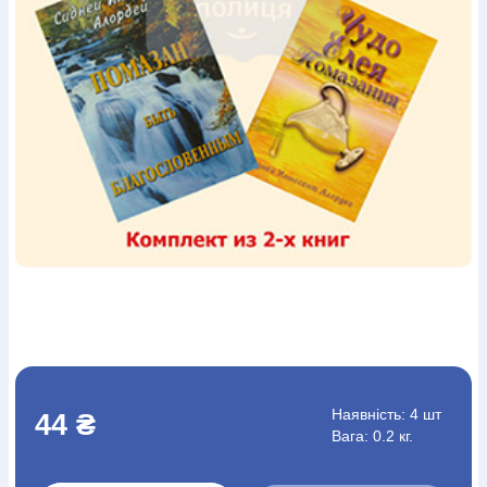
Богослов`я
Шлюб і сім`я
Юдаїзм
Супутні товари
Періодика
Аудіо
Ручки кулькові
Відео
Галантерея
Закладки для книг
Футболки
Брелоки
Сумки
Біжутерія
Блокноти
Щоденники / щотижневики
Вироби з дерева
Вироби з кераміки і глини
Вироби з срібла
Картини
Навчальні мапи
Шкіряні вироби
Магніти
Металеві
вироби
Міні-лампи
Наклейки
Настільні ігри
Пакети
подарункові
Плакати
Пластмасові вироби
Хустки
Подарункові картки
Розвиваючі ігри
Репринти
Свічки
Зошити
Фотокартини
Чохли на Библії
Головні убори
Календарі
Канцелярскі товари
Комп`ютерні ігри
Листівки
Сувенирна продукція
Годинники
Пазли
Книга в комплекті
За додатковою інформацією дзвоніть за номером:
+38
(097) 880-6379
Ми у Facebook
Наявність:
4 шт
44 ₴
Вага: 0.2 кг.