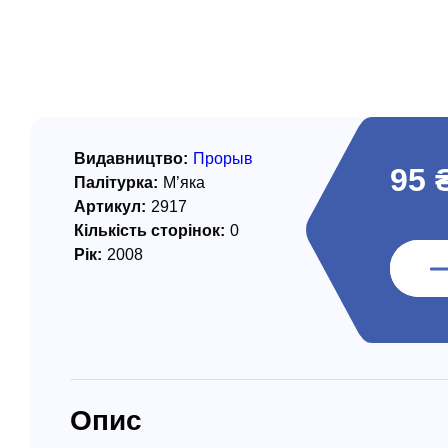
/ Святе Письмо
 література
іноземними мовами
тво
Видавництво:
Прорыв
95 
Палітурка:
М’яка
ійні видання
Артикул:
2917
і традиції
Кількість сторінок:
0
Рік:
2008
ня Церкви
истика
в`я
сім`я
Опис
`я / Харчування