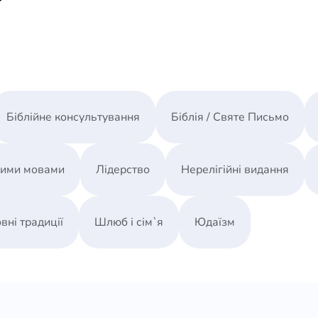
Біблійне консультування
Біблія / Святе Письмо
ними мовами
Лідерство
Нерелігійні видання
вні традиції
Шлюб і сім`я
Юдаїзм