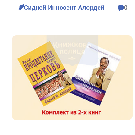
Біблія 
Сидней Инносент Алордей
0
Дитяча
Історія
Новинки
Книги 
Свіжі надходження, актуальна
література та нові автори на нашій
Лідерс
полиці.
Нереліг
Церковн
Служін
Публіц
Богослі
Шлюб і 
Здоров