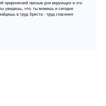
жий пророческий призыв для верующих в это
ты увидишь, что: ты можешь и сегодня
ойдешь в труд Христа - труд спасения
я, нарекаешь свою судьбу быть украшенной
й, богатством, премудростью, крепостью,
инный патриот своей нации будет
своего народа. С Благой Вестью ты
к свет. Благовествование дает тебе десять
- это возвышение и успешная жизнь
аться в дары спасения: праведность,
ость, богатство и силу. Этими дарами будут
рковной жизни и понимание жизни верующих в
ие. Через эту книгу ты откроешь свое