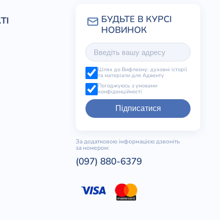
ТІ
Шлях до Вифлеєму: духовні історії
та матеріали для Адвенту
Погоджуюсь з умовами
конфіденційності
Підписатися
За додатковою інформацією дзвоніть
за номером:
(097) 880-6379