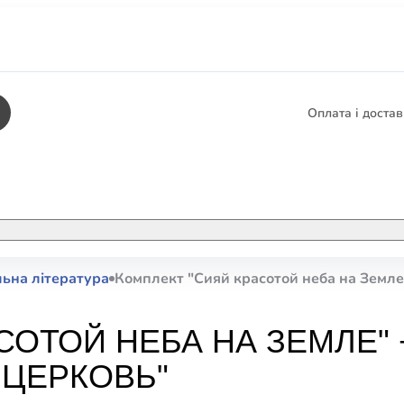
Оплата і доста
КНИГИ
ЕЛЕКТРОННІ К
ьна література
Комплект "Сияй красотой неба на Земле
етика
СУПУТНІ ТОВА
/ Карти
СОТОЙ НЕБА НА ЗЕМЛЕ" 
тика
КНИГА В КОМП
 ЦЕРКОВЬ"
не консультування