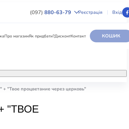
(097)
880-63-79
Реєстрація
Вхід
КОШИК
вка
Про магазин
Як придбати?
Дисконт
Контакт
НИГИ
За додатковою інформацією дзвоніть
за номером:
+38 (097) 880-6379
" + "Твое процветание через церковь"
РИ
Ми у Facebook
+ "ТВОЕ
ЛЕКТІ