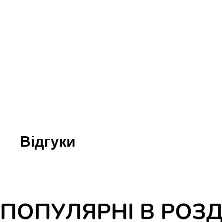
Юдаїзм
Огляд р
Художн
Відгуки
ПОПУЛЯРНІ В РОЗД