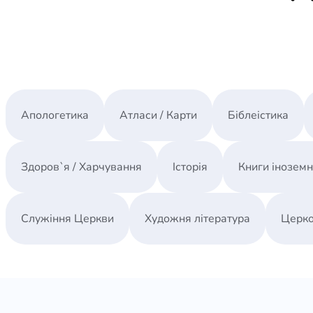
Апологетика
Атласи / Карти
Біблеістика
Здоров`я / Харчування
Історія
Книги інозем
Служіння Церкви
Художня література
Церко