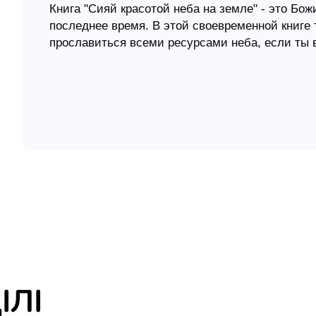
Книга "Сияй красотой неба на земле" - это Бо
последнее время. В этой своевременной книге 
елігій
прославиться всеми ресурсами неба, если ты в
я література
народов. Когда ты идешь путями благословени
всеми печатями Царства - праведностью, сило
честью, славой и благословениями. Любой ист
благовествовать для изменения и процветания 
господствуешь среди врагов своих и сияешь ка
разных наград от Господа.
Книга "Твое процветание через церковь"
Божья программа для Церкви нашего времени 
верующих. Церковь нашего времени будет одев
благословение славу, честь, крепость, премудр
процветать и сиять верую- щие. Разумение це
Церкви есть то, что гаранти- рует их процветан
процветание через Церковь
ІЛІ