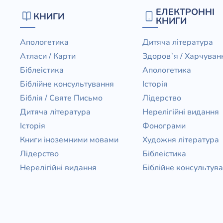
ЕЛЕКТРОННІ
КНИГИ
КНИГИ
Апологетика
Дитяча література
Атласи / Карти
Здоров`я / Харчуван
Біблеістика
Апологетика
Біблійне консультування
Історія
Біблія / Святе Письмо
Лідерство
Дитяча література
Нерелігійні видання
Історія
Фонограми
Книги іноземними мовами
Художня література
Лідерство
Біблеістика
Нерелігійні видання
Біблійне консультув