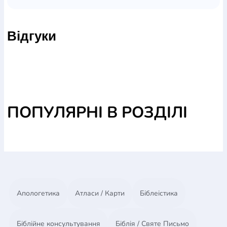
Бог формирует в вашей жизни прямо сейчас.
Відгуки
Наш мир больше чем когда-либо жаждет того,
чтобы сыновья и дочери Божьи восстали в духе
Илии. Вот почему, я думаю, сейчас самое время,
чтобы наши пути пересеклись здесь и чтобы Бог
утешил, укрепил, вдохновил и подготовил вас к
возвышающейся впереди горе Кармил.
ПОПУЛЯРНІ В РОЗДІЛІ
Апологетика
Атласи / Карти
Біблеістика
Біблійне консультування
Біблія / Святе Письмо