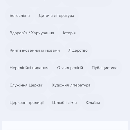
Богослів`я
Дитяча література
Здоров`я / Харчування
Історія
Книги іноземними мовами
Лідерство
Нерелігійні видання
Огляд релігій
Публіцистика
Служіння Церкви
Художня література
Церковні традиції
Шлюб і сім`я
Юдаїзм