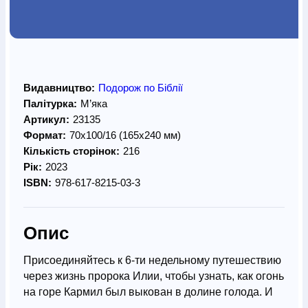
Видавництво:
Подорож по Біблії
Палітурка:
М’яка
Артикул:
23135
Формат:
70х100/16 (165х240 мм)
Кількість сторінок:
216
Рік:
2023
ISBN:
978-617-8215-03-3
Опис
Присоединяйтесь к 6-ти недельному путешествию
через жизнь пророка Илии, чтобы узнать, как огонь
на горе Кармил был выкован в долине голода. И
как смелая, пламенная вера, которую вы желаете,