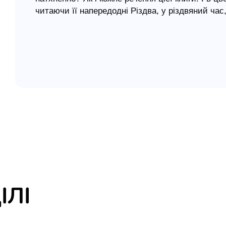
читаючи її напередодні Різдва, у різдвяний ча
елігій
тебе у кожну мить твого життя.
я література
Книга Сари Янг «Ісус запрошує на Різдво» допо
перебуваючи в присутності Ісуса – Того, хто ро
ІЛІ