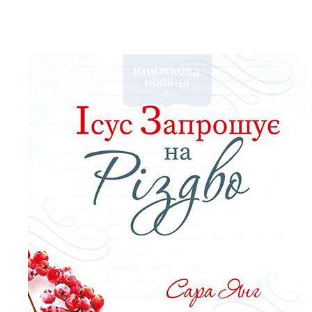
Біблія 
Дитяча
Історія
Новинки
Книги 
Свіжі надходження, актуальна
література та нові автори на нашій
Лідерс
полиці.
Нереліг
Церковн
Служін
Публіц
Богослі
Шлюб і 
Здоров