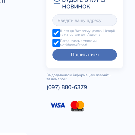
ТІ
Шлях до Вифлеєму: духовні історії
та матеріали для Адвенту
Погоджуюсь з умовами
конфіденційності
Підписатися
За додатковою інформацією дзвоніть
за номером:
(097) 880-6379