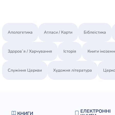
Апологетика
Атласи / Карти
Біблеістика
Здоров`я / Харчування
Історія
Книги інозем
Служіння Церкви
Художня література
Церко
ЕЛЕКТРОННІ
КНИГИ