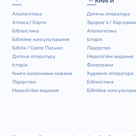
КНИГИ
Апологетика
Дитяча література
Атласи / Карти
Здоров`я / Харчуван
Біблеістика
Апологетика
Біблійне консультування
Історія
Біблія / Святе Письмо
Лідерство
Дитяча література
Нерелігійні видання
Історія
Фонограми
Книги іноземними мовами
Художня література
Лідерство
Біблеістика
Нерелігійні видання
Біблійне консультув