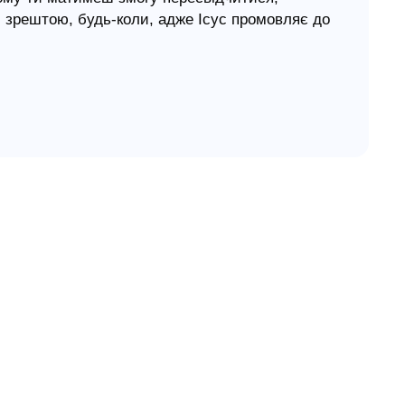
с, зрештою, будь-коли, адже Ісус промовляє до
може тобі відчути мир, затишок і радість,
зуміє тебе досконало і любитиме тебе вічно.