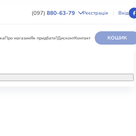
(097)
880-63-79
Реєстрація
Вхід
КОШИК
вка
Про магазин
Як придбати?
Дисконт
Контакт
НИГИ
За додатковою інформацією дзвоніть
за номером:
+38 (097) 880-6379
РИ
Ми у Facebook
ЛЕКТІ