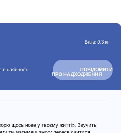
Вага: 0.3 кг.
 в наявності
			ПОВІДОМИТИ 
ПРО НАДХОДЖЕННЯ		
творю щось нове у твоєму житті». Звучить
цьому ти матимеш змогу пересвідчитися,