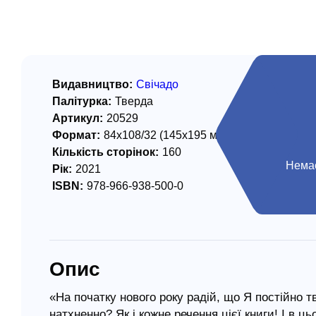
/ Святе Письмо
 література
іноземними мовами
Видавництво:
Свічадо
Палітурка:
Тверда
тво
Артикул:
20529
Формат:
84х108/32 (145х195 мм)
ійні видання
Кількість сторінок:
160
і традиції
Немає
Рік:
2021
ISBN:
978-966-938-500-0
ня Церкви
истика
в`я
Опис
сім`я
`я / Харчування
«На початку нового року радій, що Я постійно 
натхненно? Як і кожне речення цієї книги! І в 