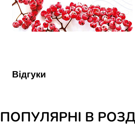
Юдаїзм
Огляд р
Художн
Відгуки
ПОПУЛЯРНІ В РОЗД