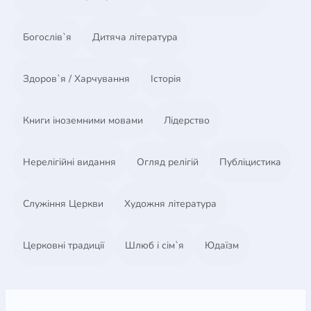
Богослів`я
Дитяча література
Здоров`я / Харчування
Історія
Книги іноземними мовами
Лідерство
Нерелігійні видання
Огляд релігій
Публіцистика
Служіння Церкви
Художня література
Церковні традиції
Шлюб і сім`я
Юдаїзм