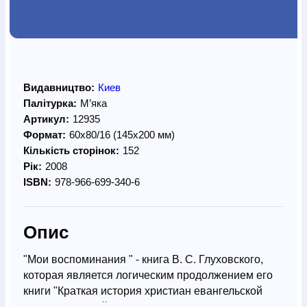
Видавництво:
Киев
Палітурка:
М’яка
Артикул:
12935
Формат:
60х80/16 (145х200 мм)
Кількість сторінок:
152
Рік:
2008
ISBN:
978-966-699-340-6
Опис
"Мои воспоминания " - книга В. С. Глуховского,
которая является логическим продолжением его
книги "Краткая история христиан евангельской
веры", изданной в 2006 году. Это взгляд на