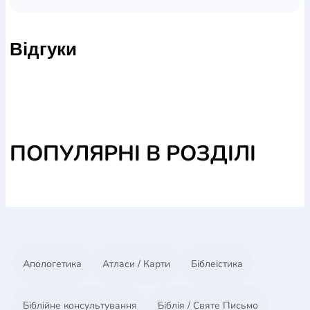
историю церкви ХХ столетия сквозь призму жизни
автора.Глуховский В. С. делится своим богатым
Відгуки
опытом служения Господу среди гонений со
стороны коммунистических властей, а также в
среде внутрицерковных взаимоотношений. Книга
рассчитана на широкий круг читателей и
являетяся ярким повествованием о жизни
верующих того времени.
ПОПУЛЯРНІ В РОЗДІЛІ
Апологетика
Атласи / Карти
Біблеістика
Біблійне консультування
Біблія / Святе Письмо