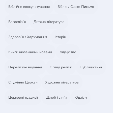
Біблійне консультування
Біблія / Святе Письмо
Богослів`я
Дитяча література
Здоров`я / Харчування
Історія
Книги іноземними мовами
Лідерство
Нерелігійні видання
Огляд релігій
Публіцистика
Служіння Церкви
Художня література
Церковні традиції
Шлюб і сім`я
Юдаїзм