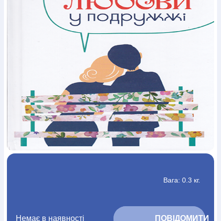
Богослов`я
Шлюб і сім`я
Юдаїзм
Супутні товари
Періодика
Аудіо
Ручки кулькові
Відео
Галантерея
Закладки для книг
Футболки
Брелоки
Сумки
Біжутерія
Блокноти
Щоденники / щотижневики
Вироби з дерева
Вироби з кераміки і глини
Вироби з срібла
Картини
Навчальні мапи
Шкіряні вироби
Магніти
Металеві
вироби
Міні-лампи
Наклейки
Настільні ігри
Пакети
подарункові
Плакати
Пластмасові вироби
Хустки
Подарункові картки
Розвиваючі ігри
Репринти
Свічки
Зошити
Фотокартини
Чохли на Библії
Головні убори
Календарі
Канцелярскі товари
Комп`ютерні ігри
Листівки
Сувенирна продукція
Годинники
Пазли
Книга в комплекті
За додатковою інформацією дзвоніть за номером:
+38
Вага: 0.3 кг.
(097) 880-6379
Ми у Facebook
Немає в наявності
			ПОВІДОМИТИ 