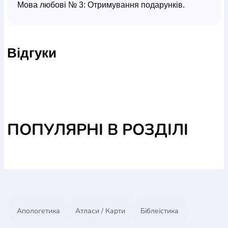
Мова любові № 3: Отримування подарунків.
Мова любові № 4: Вчинки служіння.
Мова любові № 5: Фізичні доторки.
У цьому світовому бестселері доктор Гері Чепмен
Відгуки
показує, що різні люди виявляють свою любов по-
різному. Він говорить про п’ять особливих мов
любови й про те, як важливо зрозуміти, якої саме з
цих мов потребує ваш партнер у шлюбі.
ПОПУЛЯРНІ В РОЗДІЛІ
Апологетика
Атласи / Карти
Біблеістика