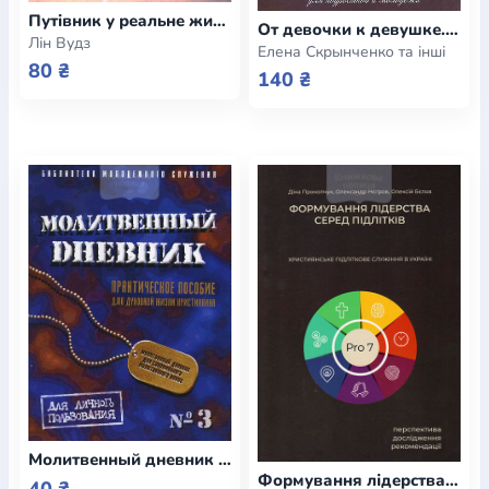
Путівник у реальне життя: настільна книга випускника школи
От девочки к девушке. Идеи по проведению сестринских и братских для подростков и молодежи
Лін Вудз
Елена Скрынченко та інші
80 ₴
140 ₴
Молитвенный дневник №3. Практическое пособие для духовной жизни христианина
Формування лідерства серед підлітків. Християнське підліткове служіння в Україні. Перспектива. Дослідження. Рекомендації
40 ₴