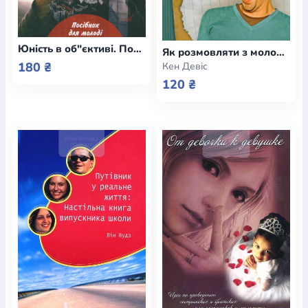
Юність в об"єктиві. Посібник для молоді
Як розмовляти з молоддю, щоб її не приспати
180 ₴
Кен Девіс
120 ₴