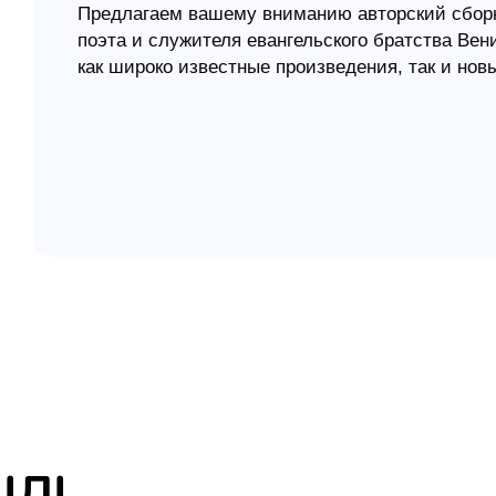
Предлагаем вашему вниманию авторский сборни
поэта и служителя евангельского братства Ве
елігій
как широко известные произведения, так и нов
я література
вышел в год 70-летнего юбилея автора.
Нотный сборник известного автора, куда вошли 
ІЛІ