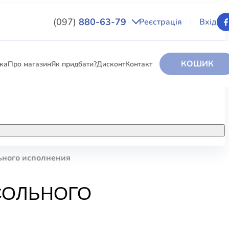
(097)
880-63-79
Реєстрація
Вхід
КОШИК
вка
Про магазин
Як придбати?
Дисконт
Контакт
НИГИ
За додатковою інформацією дзвоніть
за номером:
+38 (097) 880-6379
ьного исполнения
РИ
Ми у Facebook
СОЛЬНОГО
ЛЕКТІ