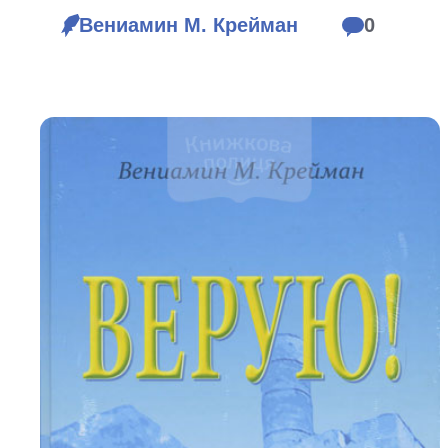
Біблія 
Вениамин М. Крейман
0
Дитяча
Історія
Новинки
Книги 
Свіжі надходження, актуальна
література та нові автори на нашій
Лідерс
полиці.
Нереліг
Церковн
Служін
Публіц
Богослі
Шлюб і 
Здоров