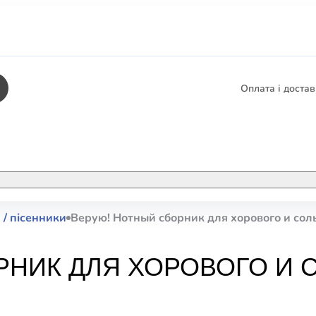
Оплата і доста
КНИГИ
ЕЛЕКТРОННІ К
 / пісенники
Верую! Нотный сборник для хорового и сол
етика
СУПУТНІ ТОВА
/ Карти
РНИК ДЛЯ ХОРОВОГО И 
тика
КНИГА В КОМП
не консультування