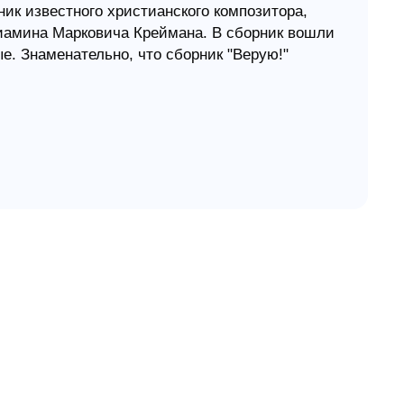
к известного христианского композитора,
ниамина Марковича Креймана. В сборник вошли
ые. Знаменательно, что сборник "Верую!"
как широко известные его песни, так и новые.