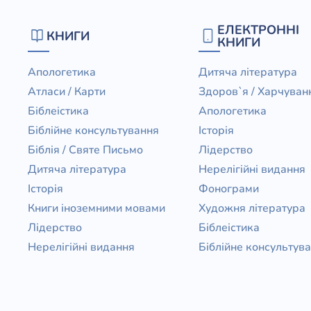
ЕЛЕКТРОННІ
КНИГИ
КНИГИ
Апологетика
Дитяча література
Атласи / Карти
Здоров`я / Харчуван
Біблеістика
Апологетика
Біблійне консультування
Історія
Біблія / Святе Письмо
Лідерство
Дитяча література
Нерелігійні видання
Історія
Фонограми
Книги іноземними мовами
Художня література
Лідерство
Біблеістика
Нерелігійні видання
Біблійне консультув