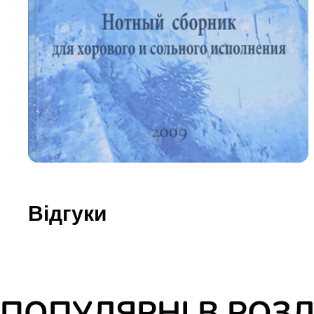
Юдаїзм
Огляд р
Художн
Відгуки
ПОПУЛЯРНІ В РОЗД