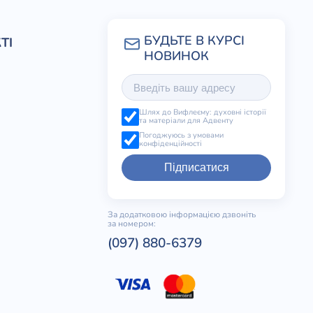
ТІ
Шлях до Вифлеєму: духовні історії
та матеріали для Адвенту
Погоджуюсь з умовами
конфіденційності
Підписатися
За додатковою інформацією дзвоніть
за номером:
(097) 880-6379