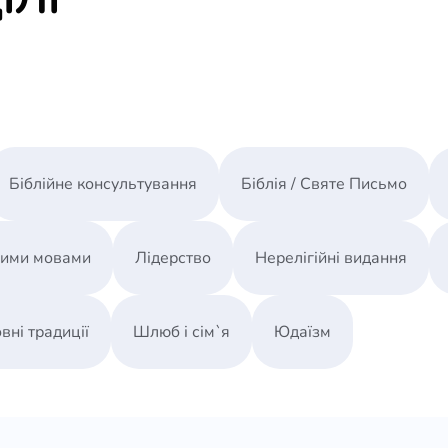
Біблійне консультування
Біблія / Святе Письмо
ними мовами
Лідерство
Нерелігійні видання
вні традиції
Шлюб і сім`я
Юдаїзм