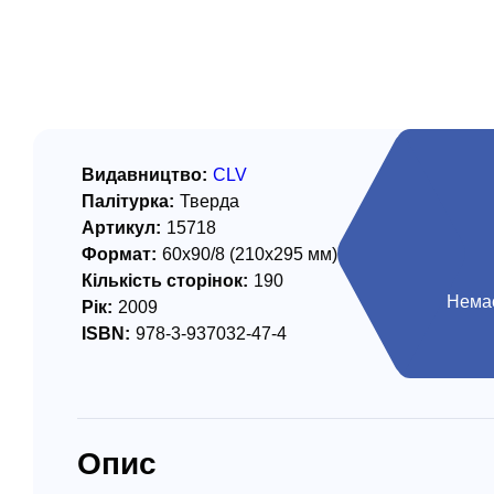
/ Святе Письмо
 література
іноземними мовами
тво
Видавництво:
CLV
Палітурка:
Тверда
ійні видання
Артикул:
15718
і традиції
Формат:
60х90/8 (210х295 мм)
Кількість сторінок:
190
ня Церкви
Немає
Рік:
2009
ISBN:
978-3-937032-47-4
истика
в`я
сім`я
Опис
`я / Харчування