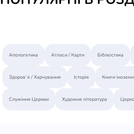
Апологетика
Атласи / Карти
Біблеістика
Здоров`я / Харчування
Історія
Книги інозем
Служіння Церкви
Художня література
Церко