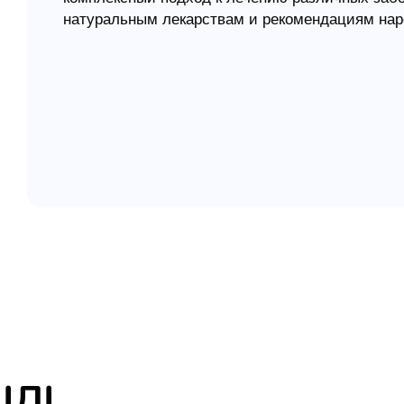
натуральным лекарствам и рекомендациям нар
елігій
И хотя данная книга далеко не первая в ряду п
существенное преимущество: авторы, будучи
я література
проблемы физического здоровья в неразрывной
подтверждая известную зависимость: чем сове
его нервная система, устойчивее психика и, с
болезням и больше шансов на выздоровление.
ІЛІ