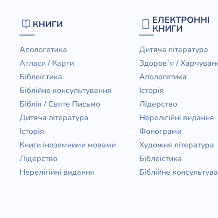
ЕЛЕКТРОННІ
КНИГИ
КНИГИ
Апологетика
Дитяча література
Атласи / Карти
Здоров`я / Харчуван
Біблеістика
Апологетика
Біблійне консультування
Історія
Біблія / Святе Письмо
Лідерство
Дитяча література
Нерелігійні видання
Історія
Фонограми
Книги іноземними мовами
Художня література
Лідерство
Біблеістика
Нерелігійні видання
Біблійне консультув