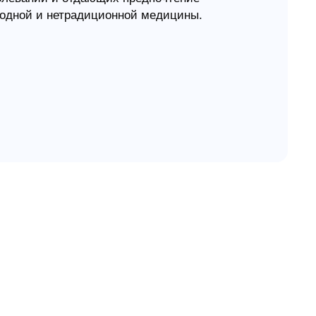
одной и нетрадиционной медицины.
одобной литературы, ее отличает одно
 глубоко верующими людьми, рассматривают
 связи с духовной жизнью человека,
ршеннее духовный мир человека, тем крепче
оответственно, выше сопротивляемость