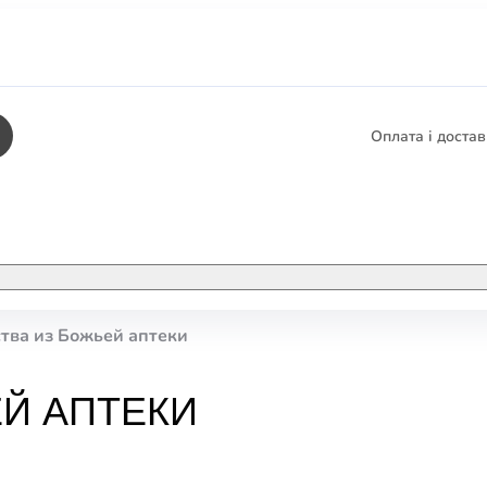
Оплата і доста
КНИГИ
ЕЛЕКТРОННІ К
тва из Божьей аптеки
етика
СУПУТНІ ТОВА
/ Карти
ЕЙ АПТЕКИ
тика
КНИГА В КОМП
не консультування