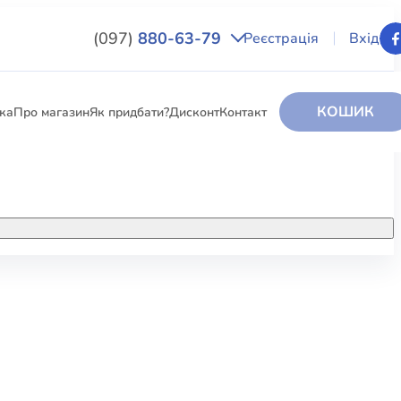
(097)
880-63-79
Реєстрація
Вхід
КОШИК
вка
Про магазин
Як придбати?
Дисконт
Контакт
НИГИ
За додатковою інформацією дзвоніть
за номером:
+38 (097) 880-6379
РИ
Ми у Facebook
ЛЕКТІ