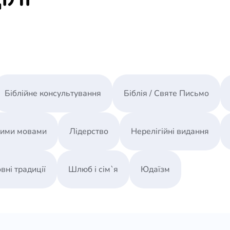
Біблійне консультування
Біблія / Святе Письмо
ними мовами
Лідерство
Нерелігійні видання
вні традиції
Шлюб і сім`я
Юдаїзм