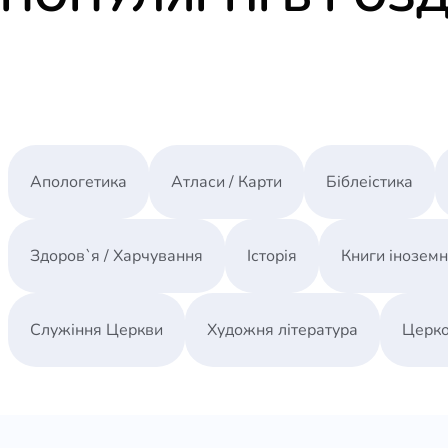
Апологетика
Атласи / Карти
Біблеістика
Здоров`я / Харчування
Історія
Книги інозем
Служіння Церкви
Художня література
Церко