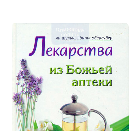
Біблія 
Дитяча
Історія
Новинки
Книги 
Свіжі надходження, актуальна
література та нові автори на нашій
Лідерс
полиці.
Нереліг
Церковн
Служін
Публіц
Богослі
Шлюб і 
Здоров