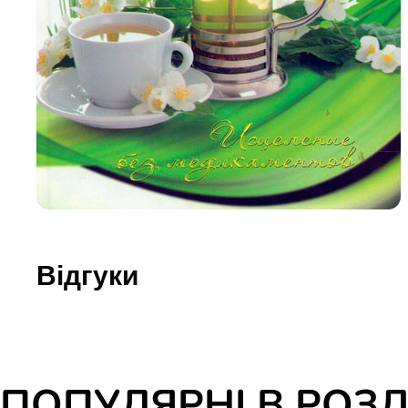
Юдаїзм
Огляд р
Художн
Відгуки
ПОПУЛЯРНІ В РОЗД