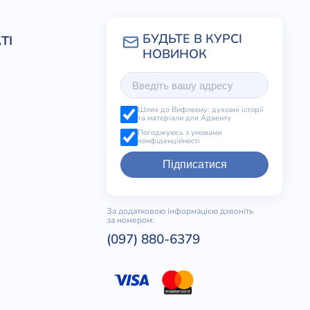
ТІ
Шлях до Вифлеєму: духовні історії
та матеріали для Адвенту
Погоджуюсь з умовами
конфіденційності
Підписатися
За додатковою інформацією дзвоніть
за номером:
(097) 880-6379