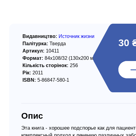
/ Святе Письмо
 література
іноземними мовами
Видавництво:
Источник жизни
30 
Палітурка:
Тверда
тво
Артикул:
10411
Формат:
84х108/32 (130х200 мм)
ійні видання
Кількість сторінок:
256
і традиції
Рік:
2011
ISBN:
5-86847-580-1
ня Церкви
истика
в`я
Опис
сім`я
`я / Харчування
Эта книга - хорошее подспорье как для пациен
комплексный подход к лечению различных заб