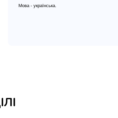
Мова - українська.
елігій
Розмір - 15,0 х 8,8 см.
Матеріал - вініл.
я література
ІЛІ