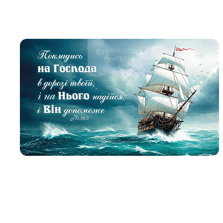
Біблія 
Дитяча
Історія
Новинки
Книги 
Свіжі надходження, актуальна
література та нові автори на нашій
Лідерс
полиці.
Нереліг
Церковн
Служін
Публіц
Богослі
Шлюб і 
Здоров