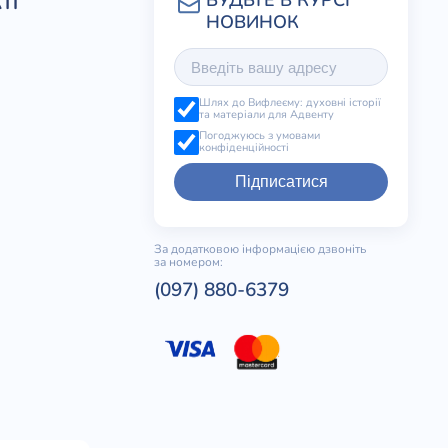
ТІ
Шлях до Вифлеєму: духовні історії
та матеріали для Адвенту
Погоджуюсь з умовами
конфіденційності
Підписатися
За додатковою інформацією дзвоніть
за номером:
(097) 880-6379