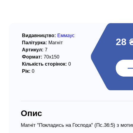
/ Святе Письмо
 література
іноземними мовами
Видавництво:
Еммаус
28 
Палітурка:
Магніт
тво
Артикул:
7
Формат:
70х150
ійні видання
Кількість сторінок:
0
і традиції
Рік:
0
ня Церкви
истика
в`я
Опис
сім`я
`я / Харчування
Магніт "Покладись на Господа" (Пс.36:5) з мот