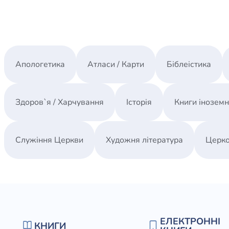
Апологетика
Атласи / Карти
Біблеістика
Здоров`я / Харчування
Історія
Книги інозем
Служіння Церкви
Художня література
Церко
ЕЛЕКТРОННІ
КНИГИ