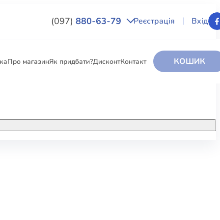
(097)
880-63-79
Реєстрація
Вхід
КОШИК
вка
Про магазин
Як придбати?
Дисконт
Контакт
НИГИ
За додатковою інформацією дзвоніть
за номером:
+38 (097) 880-6379
РИ
Ми у Facebook
ЛЕКТІ