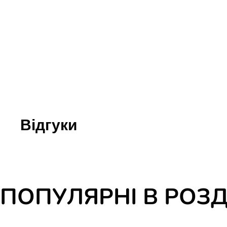
Юдаїзм
Огляд р
Художн
Відгуки
ПОПУЛЯРНІ В РОЗД