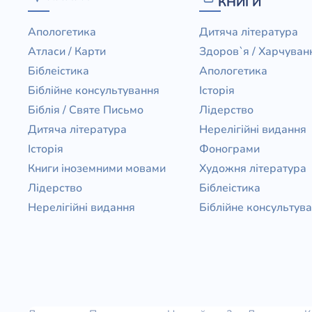
КНИГИ
Апологетика
Дитяча література
Атласи / Карти
Здоров`я / Харчуван
Біблеістика
Апологетика
Біблійне консультування
Історія
Біблія / Святе Письмо
Лідерство
Дитяча література
Нерелігійні видання
Історія
Фонограми
Книги іноземними мовами
Художня література
Лідерство
Біблеістика
Нерелігійні видання
Біблійне консультув