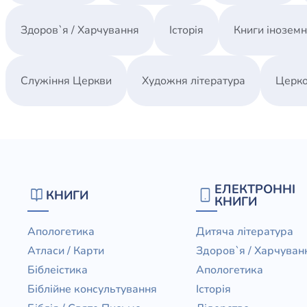
Здоров`я / Харчування
Історія
Книги інозем
Служіння Церкви
Художня література
Церко
ЕЛЕКТРОННІ
КНИГИ
КНИГИ
Апологетика
Дитяча література
Атласи / Карти
Здоров`я / Харчуван
Біблеістика
Апологетика
Біблійне консультування
Історія