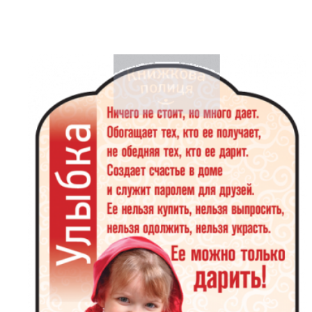
Біблія 
Дитяча
Історія
Новинки
Книги 
Свіжі надходження, актуальна
література та нові автори на нашій
Лідерс
полиці.
Нереліг
Церковн
Служін
Публіц
Богослі
Шлюб і 
Здоров