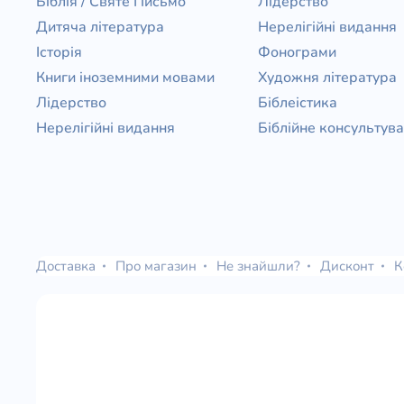
Біблія / Святе Письмо
Лідерство
Дитяча література
Нерелігійні видання
Історія
Фонограми
Книги іноземними мовами
Художня література
Лідерство
Біблеістика
Нерелігійні видання
Біблійне консультув
Доставка
Про магазин
Не знайшли?
Дисконт
К