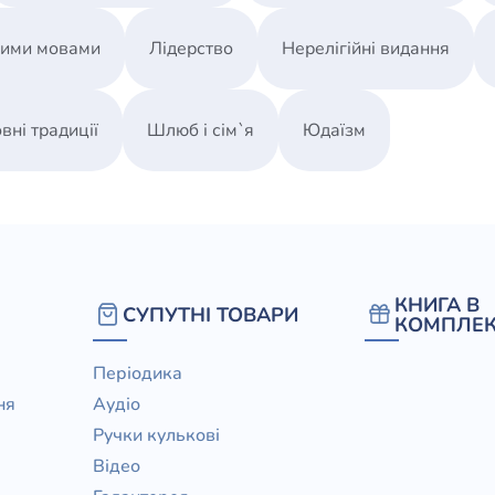
ними мовами
Лідерство
Нерелігійні видання
вні традиції
Шлюб і сім`я
Юдаїзм
КНИГА В
СУПУТНІ ТОВАРИ
КОМПЛЕК
Періодика
ня
Аудіо
Ручки кулькові
Відео