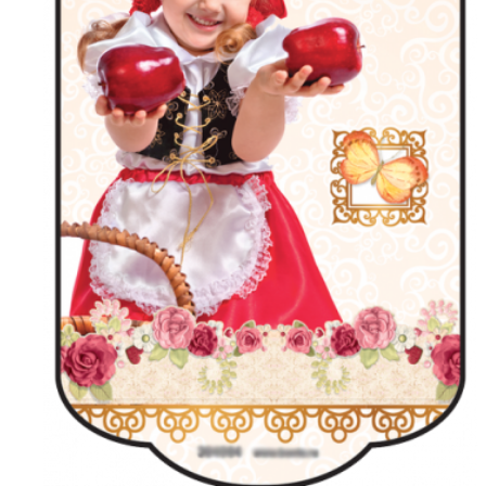
Юдаїзм
Огляд р
Художн