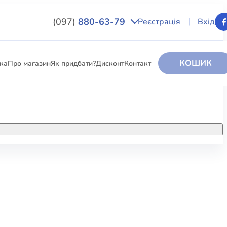
(097)
880-63-79
Реєстрація
Вхід
КОШИК
вка
Про магазин
Як придбати?
Дисконт
Контакт
НИГИ
За додатковою інформацією дзвоніть
за номером:
+38 (097) 880-6379
РИ
Ми у Facebook
ЛЕКТІ