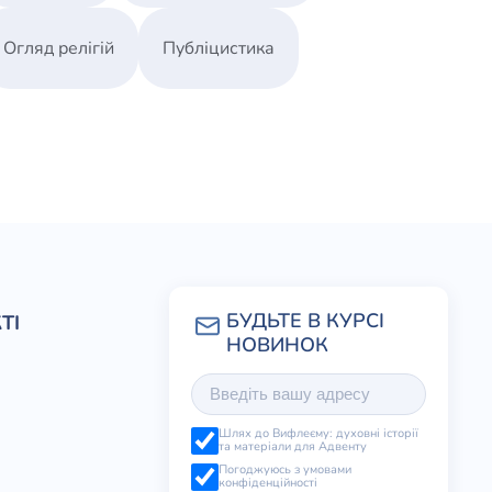
Огляд релігій
Публіцистика
ТІ
Шлях до Вифлеєму: духовні історії
та матеріали для Адвенту
Погоджуюсь з умовами
конфіденційності