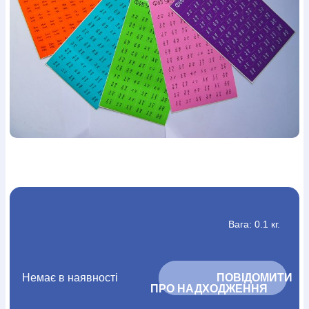
Богослов`я
Шлюб і сім`я
Юдаїзм
Супутні товари
Періодика
Аудіо
Ручки кулькові
Відео
Галантерея
Закладки для книг
Футболки
Брелоки
Сумки
Біжутерія
Блокноти
Щоденники / щотижневики
Вироби з дерева
Вироби з кераміки і глини
Вироби з срібла
Картини
Навчальні мапи
Шкіряні вироби
Магніти
Металеві
вироби
Міні-лампи
Наклейки
Настільні ігри
Пакети
подарункові
Плакати
Пластмасові вироби
Хустки
Подарункові картки
Розвиваючі ігри
Репринти
Свічки
Зошити
Фотокартини
Чохли на Библії
Головні убори
Календарі
Канцелярскі товари
Комп`ютерні ігри
Листівки
Сувенирна продукція
Годинники
Пазли
Книга в комплекті
Вага: 0.1 кг.
За додатковою інформацією дзвоніть за номером:
+38
(097) 880-6379
Ми у Facebook
Немає в наявності
			ПОВІДОМИТИ 
ПРО НАДХОДЖЕННЯ		