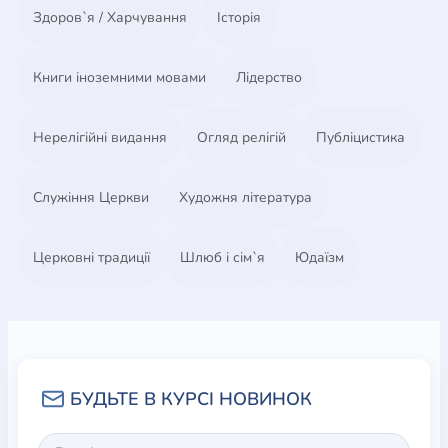
Здоров`я / Харчування
Історія
Книги іноземними мовами
Лідерство
Нерелігійні видання
Огляд релігій
Публіцистика
Служіння Церкви
Художня література
Церковні традиції
Шлюб і сім`я
Юдаїзм