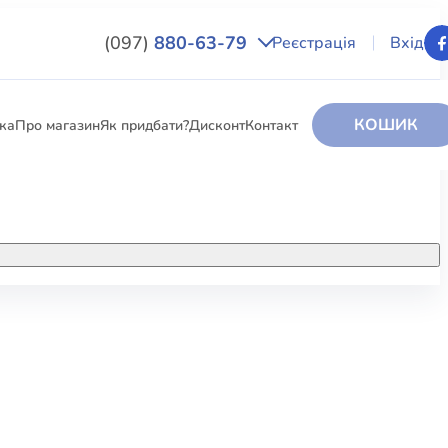
(097)
880-63-79
Реєстрація
Вхід
КОШИК
вка
Про магазин
Як придбати?
Дисконт
Контакт
НИГИ
За додатковою інформацією дзвоніть
за номером:
+38 (097) 880-6379
РИ
Ми у Facebook
ЛЕКТІ