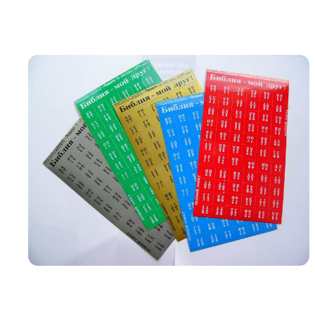
Біблія 
Дитяча
Історія
Новинки
Книги 
Свіжі надходження, актуальна
література та нові автори на нашій
Лідерс
полиці.
Нереліг
Церковн
Служін
Публіц
Богослі
Шлюб і 
Здоров