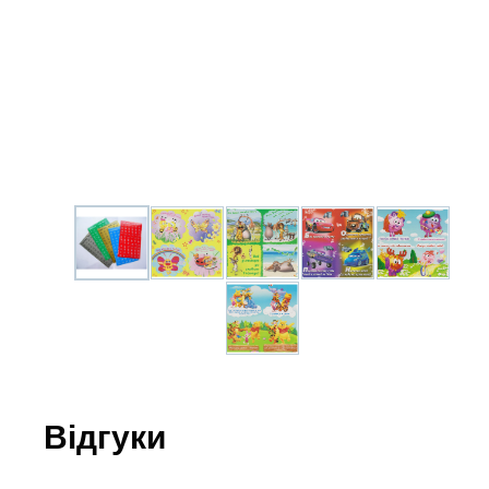
Юдаїзм
Огляд р
Художн
Відгуки