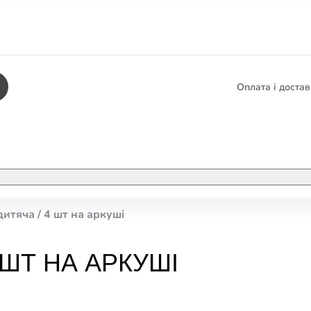
Оплата і доста
КНИГИ
ЕЛЕКТРОННІ К
итяча / 4 шт на аркуші
етика
СУПУТНІ ТОВА
/ Карти
 ШТ НА АРКУШІ
тика
КНИГА В КОМП
не консультування