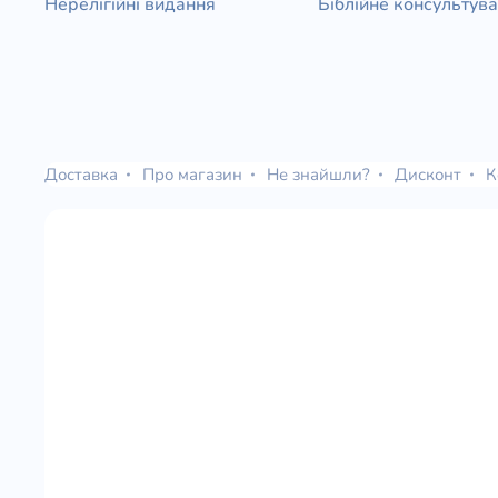
Нерелігійні видання
Біблійне консультув
Доставка
Про магазин
Не знайшли?
Дисконт
К