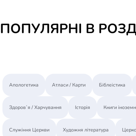
ПОПУЛЯРНІ В РОЗД
Апологетика
Атласи / Карти
Біблеістика
Здоров`я / Харчування
Історія
Книги інозем
Служіння Церкви
Художня література
Церко