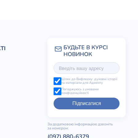
ТІ
Шлях до Вифлеєму: духовні історії
та матеріали для Адвенту
Погоджуюсь з умовами
конфіденційності
Підписатися
За додатковою інформацією дзвоніть
за номером:
(097) 880-6379