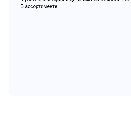
В ассортименте:
елігій
1. Тачки
2. Смешарики
я література
3. Винни Пух
4. Мадагаскар
5. Мишки Тедди
6. Пчелка Майя