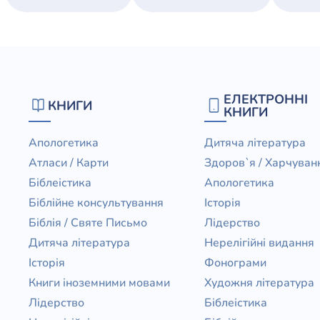
ЕЛЕКТРОННІ
КНИГИ
КНИГИ
Апологетика
Дитяча література
Атласи / Карти
Здоров`я / Харчуван
Біблеістика
Апологетика
Біблійне консультування
Історія
Біблія / Святе Письмо
Лідерство
Дитяча література
Нерелігійні видання
Історія
Фонограми
Книги іноземними мовами
Художня література
Лідерство
Біблеістика