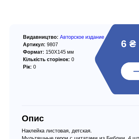
/ Святе Письмо
 література
іноземними мовами
Видавництво:
Авторское издание
6 ₴
Артикул:
9807
тво
Формат:
150Х145 мм
Кількість сторінок:
0
ійні видання
Рік:
0
і традиції
ня Церкви
истика
в`я
Опис
сім`я
`я / Харчування
Наклейка листовая, детская.
Мультяшные герои с цитатами из Библии, 4 шт