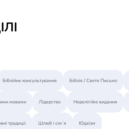
ІЛІ
Біблійне консультування
Біблія / Святе Письмо
ними мовами
Лідерство
Нерелігійні видання
вні традиції
Шлюб і сім`я
Юдаїзм