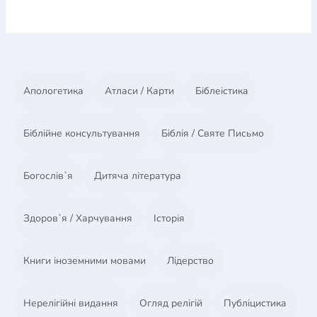
Апологетика
Атласи / Карти
Біблеістика
Біблійне консультування
Біблія / Святе Письмо
Богослів`я
Дитяча література
Здоров`я / Харчування
Історія
Книги іноземними мовами
Лідерство
Нерелігійні видання
Огляд релігій
Публіцистика