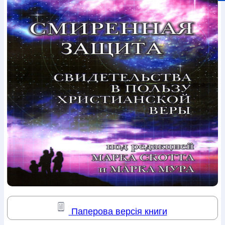
Богослов`я
Шлюб і сім`я
Юдаїзм
Супутні товари
Періодика
Аудіо
Ручки кулькові
Відео
Галантерея
Закладки для книг
Футболки
Брелоки
Сумки
Біжутерія
Блокноти
Щоденники / щотижневики
Вироби з дерева
Вироби з кераміки і глини
Вироби з срібла
Картини
Навчальні мапи
Шкіряні вироби
Магніти
Металеві
вироби
Міні-лампи
Наклейки
Настільні ігри
Пакети
подарункові
Плакати
Пластмасові вироби
Хустки
Подарункові картки
Розвиваючі ігри
Репринти
Свічки
Зошити
Фотокартини
Чохли на Библії
Головні убори
Календарі
Канцелярскі товари
Комп`ютерні ігри
Листівки
Сувенирна продукція
Годинники
Пазли
Книга в комплекті
За додатковою інформацією дзвоніть за номером:
+38
(097) 880-6379
Ми у Facebook
Паперова версія книги