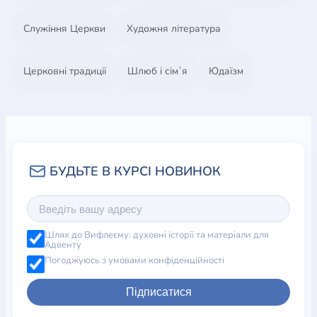
Служіння Церкви
Художня література
Церковні традиції
Шлюб і сім`я
Юдаїзм
Шлях до Вифлеєму: духовні історії та матеріали для
Адвенту
Погоджуюсь з умовами конфіденційності
Підписатися