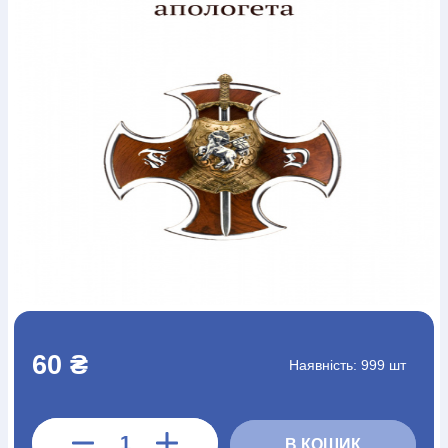
Богослов`я
Шлюб і сім`я
Юдаїзм
Супутні товари
Періодика
Аудіо
Ручки кулькові
Відео
Галантерея
Закладки для книг
Футболки
Брелоки
Сумки
Біжутерія
Блокноти
Щоденники / щотижневики
Вироби з дерева
Вироби з кераміки і глини
Вироби з срібла
Картини
Навчальні мапи
Шкіряні вироби
Магніти
Металеві
вироби
Міні-лампи
Наклейки
Настільні ігри
Пакети
подарункові
Плакати
Пластмасові вироби
Хустки
Подарункові картки
Розвиваючі ігри
Репринти
Свічки
Зошити
Фотокартини
Чохли на Библії
Головні убори
Календарі
Канцелярскі товари
Комп`ютерні ігри
Листівки
Сувенирна продукція
Годинники
Пазли
Книга в комплекті
За додатковою інформацією дзвоніть за номером:
+38
60 ₴
Наявність:
999 шт
(097) 880-6379
Ми у Facebook
В КОШИК