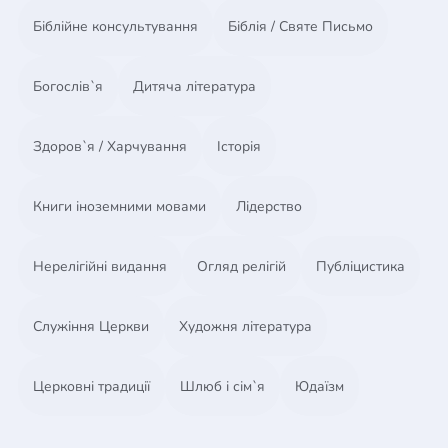
Біблійне консультування
Біблія / Святе Письмо
Богослів`я
Дитяча література
Здоров`я / Харчування
Історія
Книги іноземними мовами
Лідерство
Нерелігійні видання
Огляд релігій
Публіцистика
Служіння Церкви
Художня література
Церковні традиції
Шлюб і сім`я
Юдаїзм