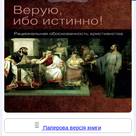
Богослов`я
Шлюб і сім`я
Юдаїзм
Супутні товари
Періодика
Аудіо
Ручки кулькові
Відео
Галантерея
Закладки для книг
Футболки
Брелоки
Сумки
Біжутерія
Блокноти
Щоденники / щотижневики
Вироби з дерева
Вироби з кераміки і глини
Вироби з срібла
Картини
Навчальні мапи
Шкіряні вироби
Магніти
Металеві
вироби
Міні-лампи
Наклейки
Настільні ігри
Пакети
подарункові
Плакати
Пластмасові вироби
Хустки
Подарункові картки
Розвиваючі ігри
Репринти
Свічки
Зошити
Фотокартини
Чохли на Библії
Головні убори
Календарі
Канцелярскі товари
Комп`ютерні ігри
Листівки
Сувенирна продукція
Годинники
Пазли
Книга в комплекті
За додатковою інформацією дзвоніть за номером:
+38
(097) 880-6379
Ми у Facebook
Паперова версія книги