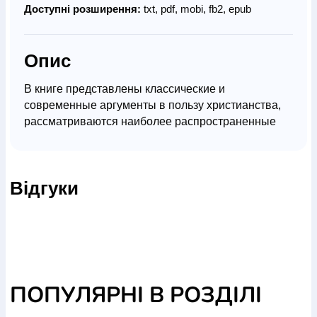
Доступні розширення:
txt, pdf, mobi, fb2, epub
Опис
В книге представлены классические и
современные аргументы в пользу христианства,
рассматриваются наиболее распространенные
возражения и ответы на них. Авторы обращаются
к философским, историческим и научным
свидетельствам, показывая рациональную
Відгуки
обоснованность христианской веры.
Книга заинтересует как христиан, так и скептиков,
ищущих ответы на вопросы мировоззренческого
характера.
ПОПУЛЯРНІ В РОЗДІЛІ