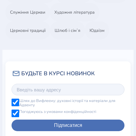
Служіння Церкви
Художня література
Церковні традиції
Шлюб і сім`я
Юдаїзм
Шлях до Вифлеєму: духовні історії та матеріали для
Адвенту
Погоджуюсь з умовами конфіденційності
Підписатися