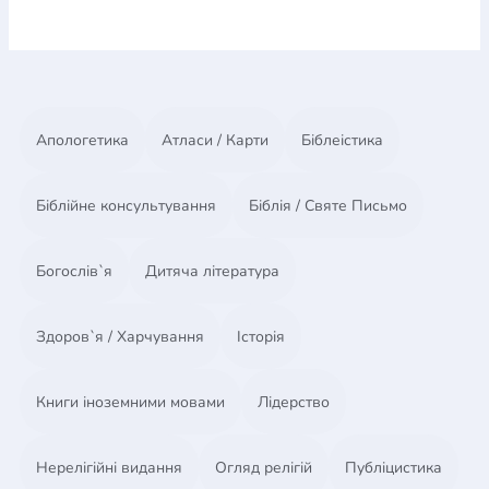
Апологетика
Атласи / Карти
Біблеістика
Біблійне консультування
Біблія / Святе Письмо
Богослів`я
Дитяча література
Здоров`я / Харчування
Історія
Книги іноземними мовами
Лідерство
Нерелігійні видання
Огляд релігій
Публіцистика