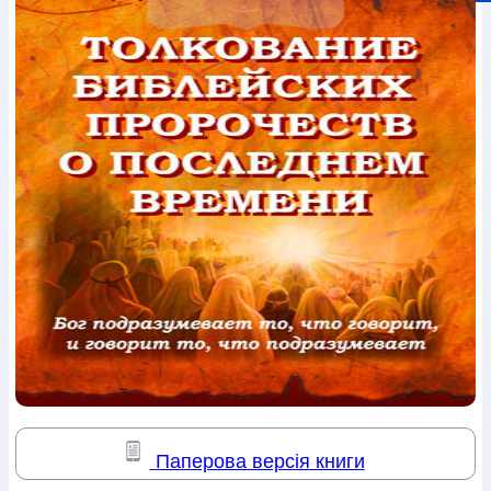
Богослов`я
Шлюб і сім`я
Юдаїзм
Супутні товари
Періодика
Аудіо
Ручки кулькові
Відео
Галантерея
Закладки для книг
Футболки
Брелоки
Сумки
Біжутерія
Блокноти
Щоденники / щотижневики
Вироби з дерева
Вироби з кераміки і глини
Вироби з срібла
Картини
Навчальні мапи
Шкіряні вироби
Магніти
Металеві
вироби
Міні-лампи
Наклейки
Настільні ігри
Пакети
подарункові
Плакати
Пластмасові вироби
Хустки
Подарункові картки
Розвиваючі ігри
Репринти
Свічки
Зошити
Фотокартини
Чохли на Библії
Головні убори
Календарі
Канцелярскі товари
Комп`ютерні ігри
Листівки
Сувенирна продукція
Годинники
Пазли
Книга в комплекті
За додатковою інформацією дзвоніть за номером:
+38
(097) 880-6379
Ми у Facebook
Паперова версія книги