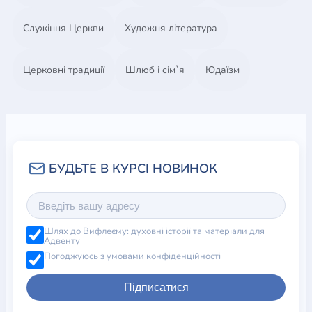
Служіння Церкви
Художня література
Церковні традиції
Шлюб і сім`я
Юдаїзм
Шлях до Вифлеєму: духовні історії та матеріали для
Адвенту
Погоджуюсь з умовами конфіденційності
Підписатися