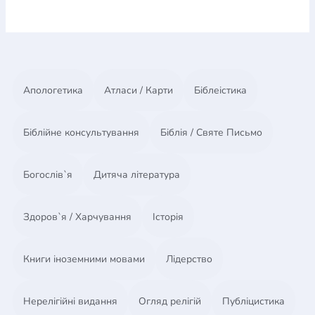
Апологетика
Атласи / Карти
Біблеістика
Біблійне консультування
Біблія / Святе Письмо
Богослів`я
Дитяча література
Здоров`я / Харчування
Історія
Книги іноземними мовами
Лідерство
Нерелігійні видання
Огляд релігій
Публіцистика