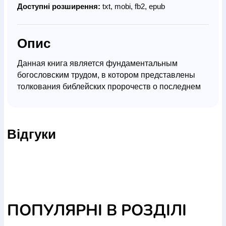
Доступні розширення:
txt, mobi, fb2, epub
Опис
Данная книга является фундаментальным
богословским трудом, в котором представлены
толкования библейских пророчеств о последнем
времени. На примере противоположных
богословских взглядов автор раскрывает
основные принципы правильного толкования
Відгуки
Писания.
Для служителей церкви, преподавателей и
студентов библейских учебных заведений.
ПОПУЛЯРНІ В РОЗДІЛІ