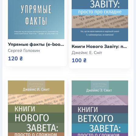
Упрямые факты (e-book)
Книги Нового Завіту: просто про складне (e-book)
Сергей Головин
Джеймс Е. Сміт
120 ₴
100 ₴