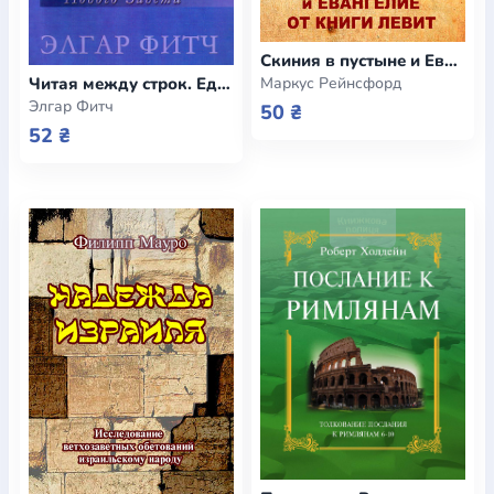
Скиния в пустыне и Евангелие от книги Левит (e-book)
Маркус Рейнсфорд
Читая между строк. Единая цель двадцати семи книг Нового Завета (e-book)
Элгар Фитч
50 ₴
52 ₴