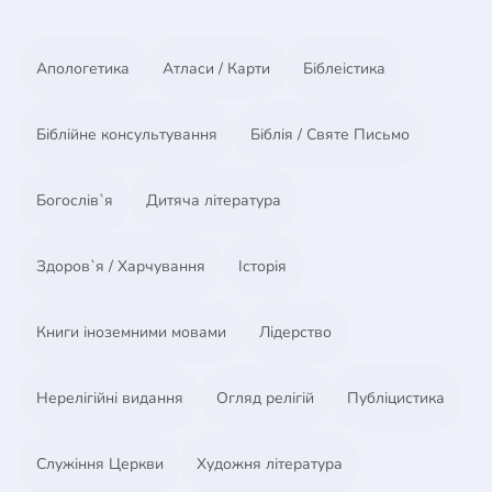
франкоговорящей области Швейцарии и многим
частям Франции. Среди возрожденных были Merle
D?Aubigne, который написал классическую
Апологетика
Атласи / Карти
Біблеістика
"Историю реформации", и Frederic Monod,
который стал основателем Свободных церквей во
Франции. По просьбе таких людей Роберт
Біблійне консультування
Біблія / Святе Письмо
Холдейн решил напечатать то, чему их учил. В
результате чего появился знаменитый
Богослів`я
Дитяча література
пояснительный комментарий на Послание к
Римлянам.
Здоров`я / Харчування
Історія
Книги іноземними мовами
Лідерство
Нерелігійні видання
Огляд релігій
Публіцистика
Служіння Церкви
Художня література