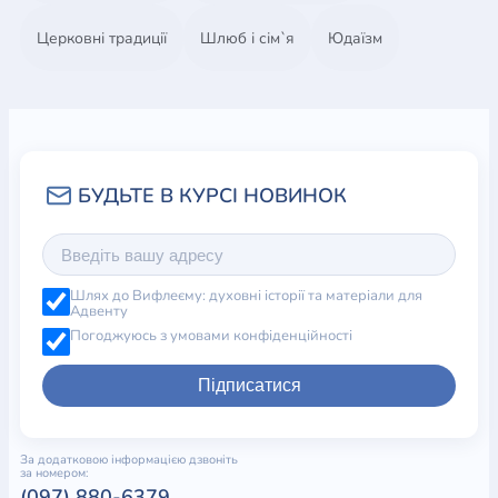
Церковні традиції
Шлюб і сім`я
Юдаїзм
Шлях до Вифлеєму: духовні історії та матеріали для
Адвенту
Погоджуюсь з умовами конфіденційності
Підписатися
За додатковою інформацією дзвоніть
за номером:
(097) 880-6379