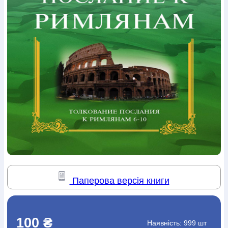
Богослов`я
Шлюб і сім`я
Юдаїзм
Супутні товари
Періодика
Аудіо
Ручки кулькові
Відео
Галантерея
Закладки для книг
Футболки
Брелоки
Сумки
Біжутерія
Блокноти
Щоденники / щотижневики
Вироби з дерева
Вироби з кераміки і глини
Вироби з срібла
Картини
Навчальні мапи
Шкіряні вироби
Магніти
Металеві
вироби
Міні-лампи
Наклейки
Настільні ігри
Пакети
подарункові
Плакати
Пластмасові вироби
Хустки
Подарункові картки
Розвиваючі ігри
Репринти
Свічки
Зошити
Фотокартини
Чохли на Библії
Головні убори
Календарі
Канцелярскі товари
Комп`ютерні ігри
Листівки
Сувенирна продукція
Годинники
Пазли
Книга в комплекті
За додатковою інформацією дзвоніть за номером:
+38
Паперова версія книги
(097) 880-6379
Ми у Facebook
100 ₴
Наявність:
999 шт