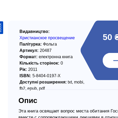
/ Святе Письмо
 література
ook
іноземними мовами
Видавництво:
50 
Христианское просвещение
тво
Палітурка:
Фольга
Артикул:
20487
ійні видання
Формат:
електронна книга
і традиції
Кількість сторінок:
0
Рік:
2011
ня Церкви
ISBN:
5-8404-0197-Х
истика
Доступні розширення:
txt, mobi,
fb2, epub, pdf
в`я
Опис
сім`я
`я / Харчування
Эта книга освящает вопрос места обитания Гос
вместе с сопровождающими лекциями в отноше