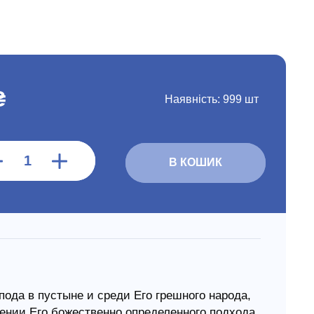
₴
Наявність:
999 шт
В КОШИК
пода в пустыне и среди Его грешного народа,
нии Его божественно определенного подхода,