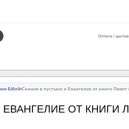
Оплата і доста
КНИГИ
ЕЛЕКТРОННІ К
ня Біблії
Скиния в пустыне и Евангелие от книги Левит 
етика
СУПУТНІ ТОВА
/ Карти
 ЕВАНГЕЛИЕ ОТ КНИГИ Л
тика
КНИГА В КОМП
не консультування