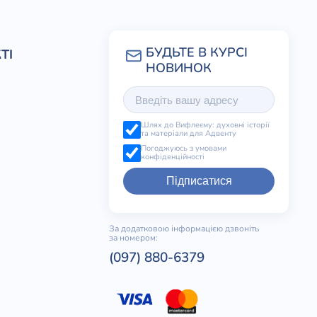
ТІ
Шлях до Вифлеєму: духовні історії
та матеріали для Адвенту
Погоджуюсь з умовами
конфіденційності
Підписатися
За додатковою інформацією дзвоніть
за номером:
(097) 880-6379