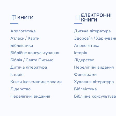
ЕЛЕКТРОННІ
КНИГИ
КНИГИ
Апологетика
Дитяча література
Атласи / Карти
Здоров`я / Харчуван
Біблеістика
Апологетика
Біблійне консультування
Історія
Біблія / Святе Письмо
Лідерство
Дитяча література
Нерелігійні видання
Історія
Фонограми
Книги іноземними мовами
Художня література
Лідерство
Біблеістика
Нерелігійні видання
Біблійне консультув