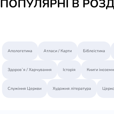
ПОПУЛЯРНІ В РОЗД
Апологетика
Атласи / Карти
Біблеістика
Здоров`я / Харчування
Історія
Книги інозем
Служіння Церкви
Художня література
Церко