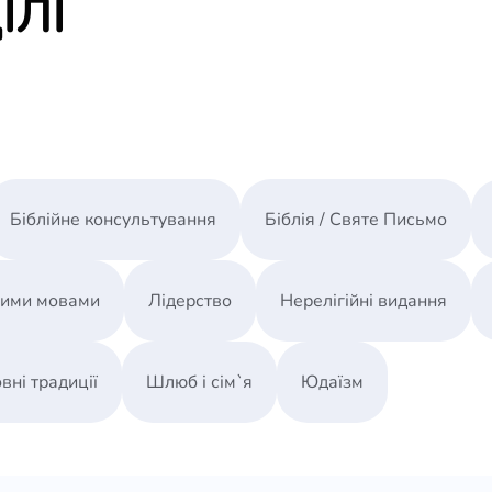
ІЛІ
Біблійне консультування
Біблія / Святе Письмо
ними мовами
Лідерство
Нерелігійні видання
вні традиції
Шлюб і сім`я
Юдаїзм