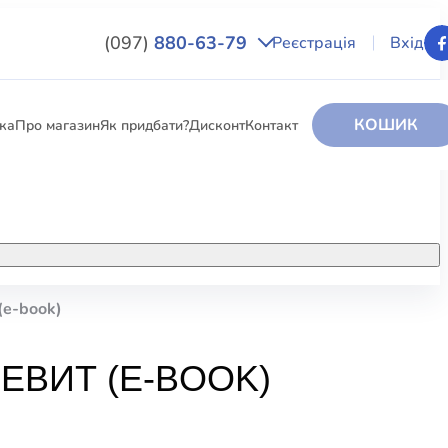
(097)
880-63-79
Реєстрація
Вхід
КОШИК
вка
Про магазин
Як придбати?
Дисконт
Контакт
НИГИ
За додатковою інформацією дзвоніть
за номером:
+38 (097) 880-6379
(e-book)
РИ
Ми у Facebook
ЕВИТ (E-BOOK)
ЛЕКТІ