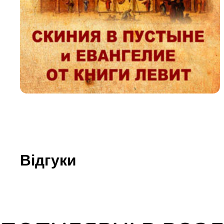
Юдаїзм
Огляд р
Художн
Відгуки