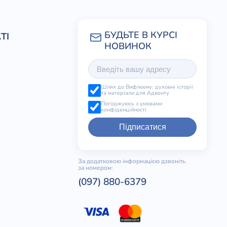
ТІ
Шлях до Вифлеєму: духовні історії
та матеріали для Адвенту
Погоджуюсь з умовами
конфіденційності
Підписатися
За додатковою інформацією дзвоніть
за номером:
(097) 880-6379