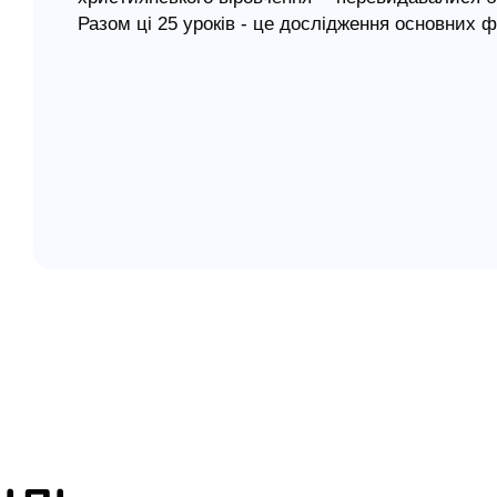
Разом ці 25 уроків - це дослідження основних 
елігій
християнства. Ці тексти допоможуть зростати н
Христом, допоможуть прояснити складні питання
я література
інструментом для вивчення в невеликих групах
Зміст
Урок 1. Бог
Урок 2. Ісус Христос
Урок 3. Біблія
Урок 4. Церква
Урок 5. Віра
Урок 6. Покаяння
Урок 7. Хрещення
Урок 8. Вечеря Господня
Урок 9. Молитва
Урок 10. Пожертви
Урок 11. Пожертви в Новому Завіті
Урок 12. Місія Церкви