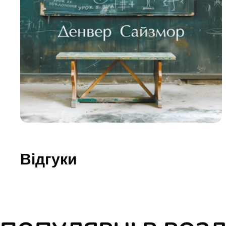
Юдаїзм
Огляд р
Художн
Відгуки