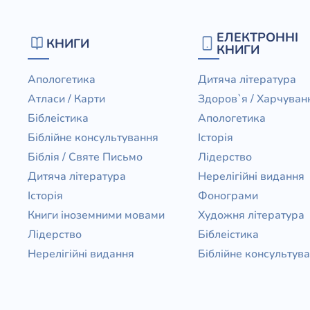
ЕЛЕКТРОННІ
КНИГИ
КНИГИ
Апологетика
Дитяча література
Атласи / Карти
Здоров`я / Харчуван
Біблеістика
Апологетика
Біблійне консультування
Історія
Біблія / Святе Письмо
Лідерство
Дитяча література
Нерелігійні видання
Історія
Фонограми
Книги іноземними мовами
Художня література
Лідерство
Біблеістика
Нерелігійні видання
Біблійне консультув