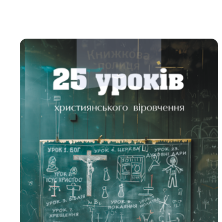
Біблія 
Дитяча
Історія
Новинки
Книги 
Свіжі надходження, актуальна
література та нові автори на нашій
Лідерс
полиці.
Нереліг
Церковн
Служін
Публіц
Богослі
Шлюб і 
Здоров