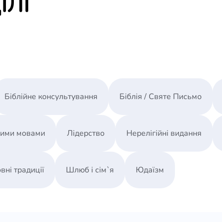
ІЛІ
Урок 13. Пришестя Господа
Урок 14. Християнська любовь
Урок 15. Гріх
Урок 16. Сатана
Урок 17. Небеса.
Урок 18. Пекло.
Урок 19. Два Завіти
Урок 20. Докази прощення
Біблійне консультування
Біблія / Святе Письмо
Урок 21. Особа та дар Святого Духа
Урок 22. Хрещення Святим Духом
Урок 23. Духовні Дари
ними мовами
Лідерство
Нерелігійні видання
Урок 24. Дар мов
Урок 25. Поклоніння
вні традиції
Шлюб і сім`я
Юдаїзм