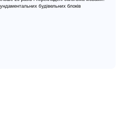
фундаментальних будівельних блоків
овонаверненим від їхньої першої зустрічі з
, а також ці потужні уроки будуть чудовим
, або недільних школах.