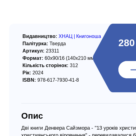
/ Святе Письмо
 література
іноземними мовами
Видавництво:
ХНАЦ | Книгоноша
280
Палітурка:
Тверда
тво
Артикул:
23311
Формат:
60х90/16 (140х210 мм)
ійні видання
Кількість сторінок:
312
і традиції
Рік:
2024
ISBN:
978-617-7930-41-8
ня Церкви
истика
в`я
Опис
сім`я
`я / Харчування
Дві книги Денвера Сайзмора - "13 уроків христия
християнського віровчення" - перевидавалися б