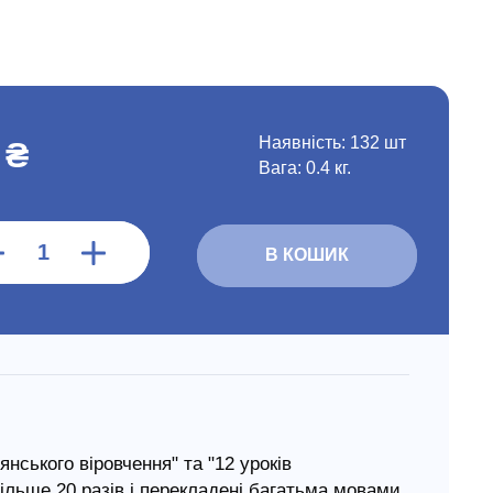
Наявність:
132 шт
 ₴
Вага: 0.4 кг.
В КОШИК
нського віровчення" та "12 уроків
ільше 20 разів і перекладені багатьма мовами.