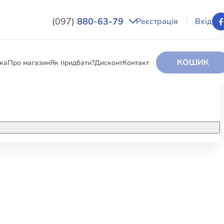
(097)
880-63-79
Реєстрація
Вхід
КОШИК
вка
Про магазин
Як придбати?
Дисконт
Контакт
НИГИ
За додатковою інформацією дзвоніть
за номером:
+38 (097) 880-6379
РИ
Ми у Facebook
ЛЕКТІ