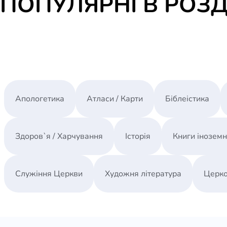
ПОПУЛЯРНІ В РОЗД
Апологетика
Атласи / Карти
Біблеістика
Здоров`я / Харчування
Історія
Книги інозем
Служіння Церкви
Художня література
Церко