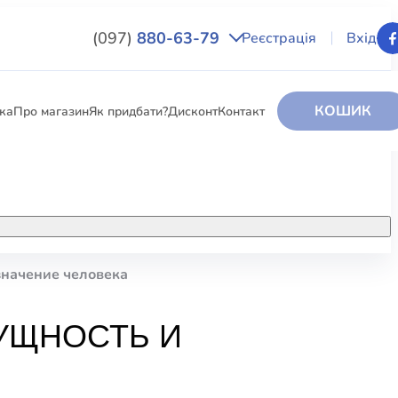
(097)
880-63-79
Реєстрація
Вхід
КОШИК
вка
Про магазин
Як придбати?
Дисконт
Контакт
НИГИ
За додатковою інформацією дзвоніть
за номером:
+38 (097) 880-6379
значение человека
РИ
Ми у Facebook
УЩНОСТЬ И
ЛЕКТІ