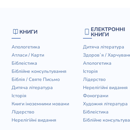
ЕЛЕКТРОННІ
КНИГИ
КНИГИ
Апологетика
Дитяча література
Атласи / Карти
Здоров`я / Харчуван
Біблеістика
Апологетика
Біблійне консультування
Історія
Біблія / Святе Письмо
Лідерство
Дитяча література
Нерелігійні видання
Історія
Фонограми
Книги іноземними мовами
Художня література
Лідерство
Біблеістика
Нерелігійні видання
Біблійне консультув