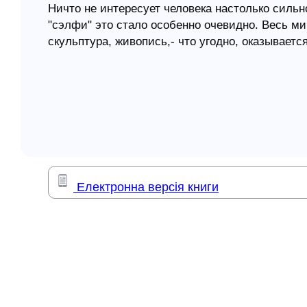
Ничто не интересует человека настолько сильно
"сэлфи" это стало особенно очевидно. Весь мир
елігій
скульптура, живопись,- что угодно, оказывает
я література
ситуации желает запечатлеть себя, любимого.
С другой стороны, если мы не знаем, кто мы, м
нас окружает. Всё в этом мире мы воспринима
собственным фильтром своего восприятия. Кан
Цель этой книги - помочь читателю "выйти из с
сравнить то, что говорит о человеке Библия, 
природе. Ее цель - постараться разобраться, 
мы в состоянии исполнять свое предназначение
Електронна версія книги
Эта книга - очерк библейской антропологии в 
в свете Священного Писания вопросы, связан
предназначением человека, автор критически 
сильные и слабые их стороны.
Книга адресована широкому кругу читателей.
Содержание:
1. Зачем нужна библейская антропология