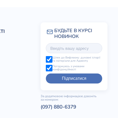
всем нехорошо
ельстве
ТІ
Шлях до Вифлеєму: духовні історії
та матеріали для Адвенту
Погоджуюсь з умовами
конфіденційності
Підписатися
За додатковою інформацією дзвоніть
за номером:
(097) 880-6379