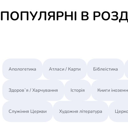
ПОПУЛЯРНІ В РОЗД
Апологетика
Атласи / Карти
Біблеістика
Здоров`я / Харчування
Історія
Книги інозем
Служіння Церкви
Художня література
Церко