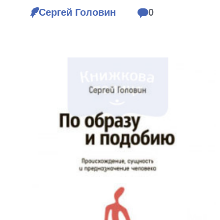
Біблія 
Сергей Головин
0
Дитяча
Історія
Новинки
Книги 
Свіжі надходження, актуальна
література та нові автори на нашій
Лідерс
полиці.
Нереліг
Церковн
Служін
Публіц
Богослі
Шлюб і 
Здоров