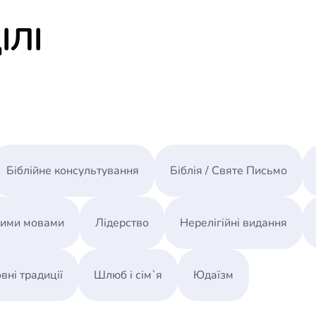
1.1. Что такое антропология
ІЛІ
1.2. Небиблейские истоки антропологии
1.3. Библейские основания антропологии
1.4. Смежные дисциплины
1.5. Двойственность сущности человека
1.6. Экологический аспект предназначения чел
2. Образ и подобие
2.1. Необходимость смирения
2.2. Единство в разнообразии
2.3. О соотношении терминов
Біблійне консультування
Біблія / Святе Письмо
2.4. О значении терминов
2.5. О влиянии грехопадения
2.6. Свидетельства Писания
ними мовами
Лідерство
Нерелігійні видання
3. Природа человека
3.1. Дихотомия и трихотомия
3.2. "Трёхмерность" творения
вні традиції
Шлюб і сім`я
Юдаїзм
3.3. Дух и душа
3.4. Особенности сотворения человека