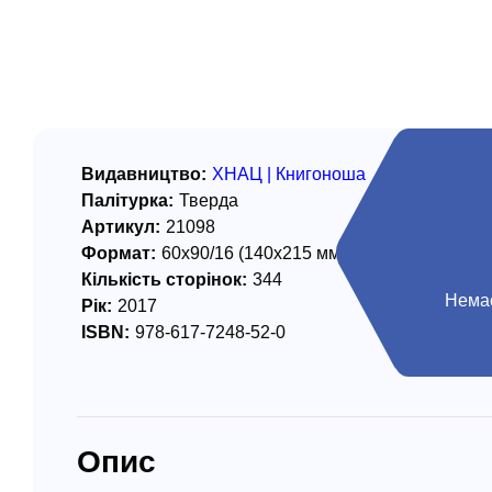
/ Святе Письмо
 література
іноземними мовами
тво
Видавництво:
ХНАЦ | Книгоноша
Палітурка:
Тверда
ійні видання
Артикул:
21098
і традиції
Формат:
60х90/16 (140х215 мм)
Кількість сторінок:
344
ня Церкви
Немає
Рік:
2017
ISBN:
978-617-7248-52-0
истика
в`я
сім`я
Опис
`я / Харчування