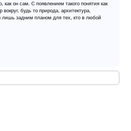
, как он сам. С появлением такого понятия как
 вокруг, будь то природа, архитектура,
ся лишь задним планом для тех, кто в любой
ы не можем по достоинству оценить и то, что
ем через призму самих себя. Мы являемся
т был недалек от истины.
ебя", чтобы посмотреть на себя со стороны и
с небиблейскими учениями о человеческой
кто мы такие, зачем мы существуем, насколько
, и что мы для этого должны делать.
свете христианской апологетики. Рассматривая
ные с происхождением, сущностью и
оценивает различные подходы, выделяет