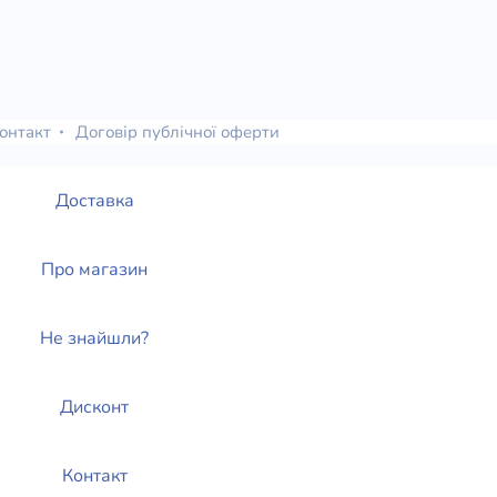
7.2. Воплощение культурного мандата
7.3. Кто такие "нефилим"?
7.4. Происхождение народов
7.5. Прирост населения
7.6. Происхождение "рас"
онтакт
Договір публічної оферти
8. Эволюционные представления о человеке
8.1. Подготовка почвы
Доставка
8.2. Развитие идеи
8.3. Крушение идеи
8.4. Продолжение поисков
Про магазин
9. Ценность человека
9.1. Атеистическая аксиология
9.2. Теистическая аксиология
Не знайшли?
9.3. Самооценка человека
9.4. Права человека
Дисконт
9.5. Святость человеческой жизни
10. Восстановление образа
10.1. Христос - совершенный образ Божий
Контакт
10.2. Уподобление Христу