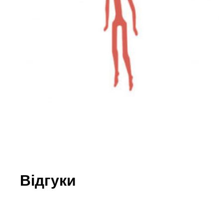
Юдаїзм
Огляд р
Художн
Відгуки