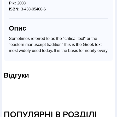
Рік:
2008
ISBN:
3-438-05408-6
Опис
Sometimes referred to as the "critical text" or the
"eastern manuscript tradition" this is the Greek text
most widely used today. It is the basis for nearly every
modern Bible translation in the past one hundred
years.
Відгуки
The Greek text is identical to the Nestle-Aland 27th
Edition. The GRAMCORD morphological
concordance of the Greek text is one of the most
highly regarded works of its kind in the academic
world. Designed to meet the needs of Bible scholars
and utilizing the language of seminary environment,
this work is desired by the practicing clergy as well as
ПОПУЛЯРНІ В РОЗДІЛІ
the academic. The Logos Bible Software