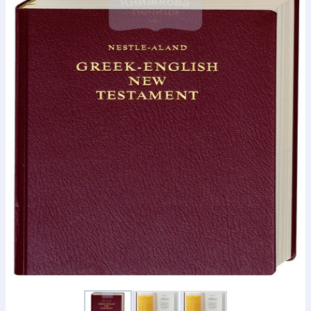
Богослов`я
Шлюб і сім`я
Юдаїзм
Супутні товари
Періодика
Аудіо
Ручки кулькові
Відео
Галантерея
Закладки для книг
Футболки
Брелоки
Сумки
Біжутерія
Блокноти
Щоденники / щотижневики
Вироби з дерева
Вироби з кераміки і глини
Вироби з срібла
Картини
Навчальні мапи
Шкіряні вироби
Магніти
Металеві
вироби
Міні-лампи
Наклейки
Настільні ігри
Пакети
подарункові
Плакати
Пластмасові вироби
Хустки
Подарункові картки
Розвиваючі ігри
Репринти
Свічки
Зошити
Фотокартини
Чохли на Библії
Головні убори
Календарі
Канцелярскі товари
Комп`ютерні ігри
Листівки
Сувенирна продукція
Годинники
Пазли
Книга в комплекті
За додатковою інформацією дзвоніть за номером:
+38
(097) 880-6379
Ми у Facebook