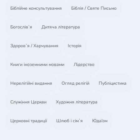
Православної Церкви Київського Патріархату.
Біблійне консультування
Біблія / Святе Письмо
Богослів`я
Дитяча література
Здоров`я / Харчування
Історія
Книги іноземними мовами
Лідерство
Нерелігійні видання
Огляд релігій
Публіцистика
Служіння Церкви
Художня література
Церковні традиції
Шлюб і сім`я
Юдаїзм