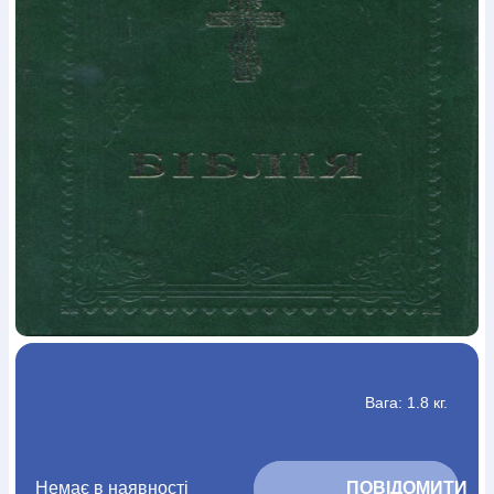
Богослов`я
Шлюб і сім`я
Юдаїзм
Супутні товари
Періодика
Аудіо
Ручки кулькові
Відео
Галантерея
Закладки для книг
Футболки
Брелоки
Сумки
Біжутерія
Блокноти
Щоденники / щотижневики
Вироби з дерева
Вироби з кераміки і глини
Вироби з срібла
Картини
Навчальні мапи
Шкіряні вироби
Магніти
Металеві
вироби
Міні-лампи
Наклейки
Настільні ігри
Пакети
подарункові
Плакати
Пластмасові вироби
Хустки
Подарункові картки
Розвиваючі ігри
Репринти
Свічки
Зошити
Фотокартини
Чохли на Библії
Головні убори
Календарі
Канцелярскі товари
Комп`ютерні ігри
Листівки
Сувенирна продукція
Годинники
Пазли
Книга в комплекті
За додатковою інформацією дзвоніть за номером:
+38
Вага: 1.8 кг.
(097) 880-6379
Ми у Facebook
Немає в наявності
			ПОВІДОМИТИ 