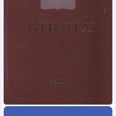
Богослов`я
Шлюб і сім`я
Юдаїзм
Супутні товари
Періодика
Аудіо
Ручки кулькові
Відео
Галантерея
Закладки для книг
Футболки
Брелоки
Сумки
Біжутерія
Блокноти
Щоденники / щотижневики
Вироби з дерева
Вироби з кераміки і глини
Вироби з срібла
Картини
Навчальні мапи
Шкіряні вироби
Магніти
Металеві
вироби
Міні-лампи
Наклейки
Настільні ігри
Пакети
подарункові
Плакати
Пластмасові вироби
Хустки
Подарункові картки
Розвиваючі ігри
Репринти
Свічки
Зошити
Фотокартини
Чохли на Библії
Головні убори
Календарі
Канцелярскі товари
Комп`ютерні ігри
Листівки
Сувенирна продукція
Годинники
Пазли
Книга в комплекті
За додатковою інформацією дзвоніть за номером:
+38
(097) 880-6379
Ми у Facebook