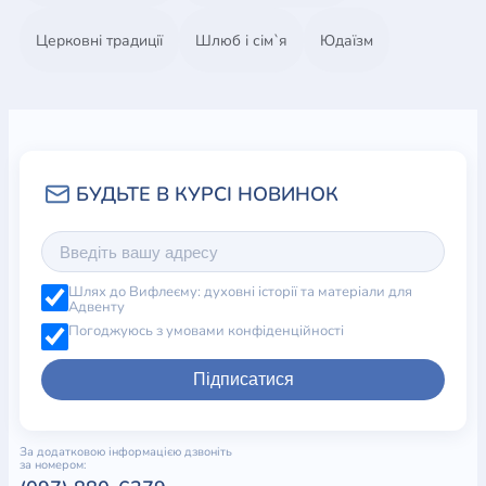
Церковні традиції
Шлюб і сім`я
Юдаїзм
Шлях до Вифлеєму: духовні історії та матеріали для
Адвенту
Погоджуюсь з умовами конфіденційності
Підписатися
За додатковою інформацією дзвоніть
за номером: