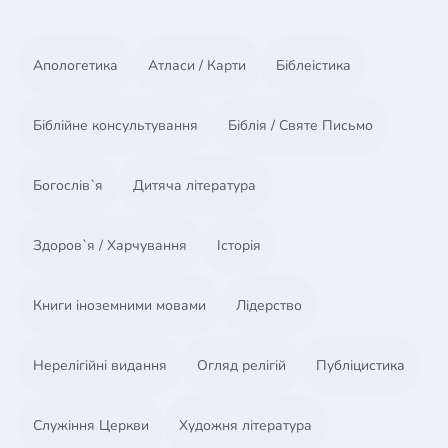
Обкладинка тверда в асортимені з золотим
тисненням:
- зелена,
Апологетика
Атласи / Карти
Біблеістика
- коричнєва,
- чорна,
- чорна з терновим вінцем.
Біблійне консультування
Біблія / Святе Письмо
Богослів`я
Дитяча література
Здоров`я / Харчування
Історія
Книги іноземними мовами
Лідерство
Нерелігійні видання
Огляд релігій
Публіцистика
Служіння Церкви
Художня література