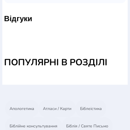
перемінити кожного. Чому так важливо навчити
дітей бути милосердними і які способи підібрати
Відгуки
для цього? Книжка дасть цінні підказки та добрий
матеріал батькам, священникам, катехитам,
учителям.
ПОПУЛЯРНІ В РОЗДІЛІ
Апологетика
Атласи / Карти
Біблеістика
Біблійне консультування
Біблія / Святе Письмо