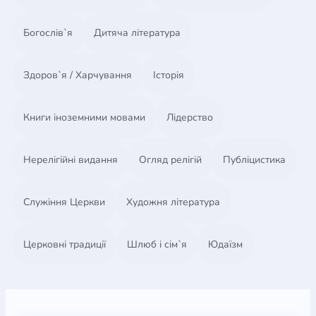
Богослів`я
Дитяча література
Здоров`я / Харчування
Історія
Книги іноземними мовами
Лідерство
Нерелігійні видання
Огляд релігій
Публіцистика
Служіння Церкви
Художня література
Церковні традиції
Шлюб і сім`я
Юдаїзм