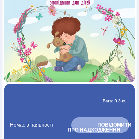
Богослов`я
Шлюб і сім`я
Юдаїзм
Супутні товари
Періодика
Аудіо
Ручки кулькові
Відео
Галантерея
Закладки для книг
Футболки
Брелоки
Сумки
Біжутерія
Блокноти
Щоденники / щотижневики
Вироби з дерева
Вироби з кераміки і глини
Вироби з срібла
Картини
Навчальні мапи
Шкіряні вироби
Магніти
Металеві
вироби
Міні-лампи
Наклейки
Настільні ігри
Пакети
подарункові
Плакати
Пластмасові вироби
Хустки
Подарункові картки
Розвиваючі ігри
Репринти
Свічки
Зошити
Фотокартини
Чохли на Библії
Головні убори
Календарі
Канцелярскі товари
Комп`ютерні ігри
Листівки
Сувенирна продукція
Годинники
Пазли
Книга в комплекті
Вага: 0.3 кг.
За додатковою інформацією дзвоніть за номером:
+38
(097) 880-6379
Ми у Facebook
Немає в наявності
			ПОВІДОМИТИ 
ПРО НАДХОДЖЕННЯ		