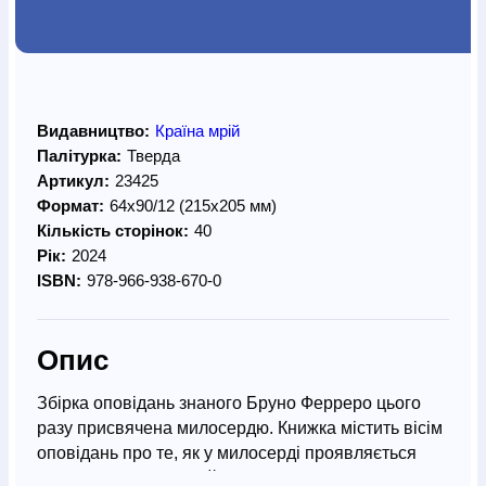
Видавництво:
Країна мрій
Палітурка:
Тверда
Артикул:
23425
Формат:
64х90/12 (215х205 мм)
Кількість сторінок:
40
Рік:
2024
ISBN:
978-966-938-670-0
Опис
Збірка оповідань знаного Бруно Ферреро цього
разу присвячена милосердю. Книжка містить вісім
оповідань про те, як у милосерді проявляється
Божа любов до людей і як милосердя здатне