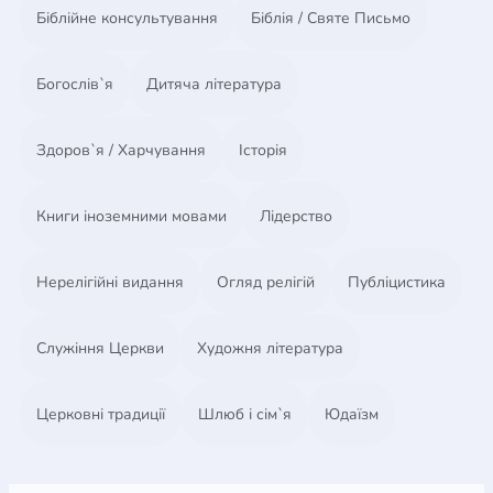
Біблійне консультування
Біблія / Святе Письмо
Богослів`я
Дитяча література
Здоров`я / Харчування
Історія
Книги іноземними мовами
Лідерство
Нерелігійні видання
Огляд релігій
Публіцистика
Служіння Церкви
Художня література
Церковні традиції
Шлюб і сім`я
Юдаїзм