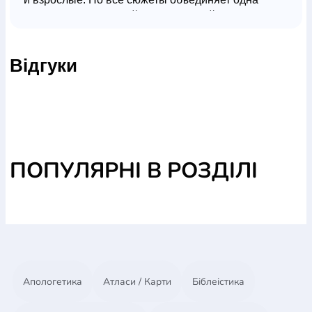
тема: важность семейных ценностей, любви и
взаимопонимания между детьми и родителями,
важность искренней веры в Бога для
Відгуки
формирования правильного мировоззрения.
ПОПУЛЯРНІ В РОЗДІЛІ
Апологетика
Атласи / Карти
Біблеістика