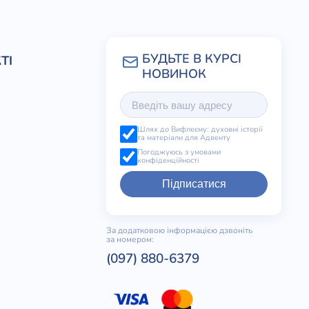
ТІ
Шлях до Вифлеєму: духовні історії
та матеріали для Адвенту
Погоджуюсь з умовами
конфіденційності
Підписатися
За додатковою інформацією дзвоніть
за номером:
(097) 880-6379