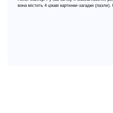
вона містить 4 цікаві картинки-загадки (пазли). 
елігій
Євангеліє від Луки і Матея. Для дітей віком від 
я література