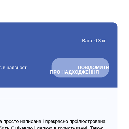
Вага: 0.3 кг.
 в наявності
			ПОВІДОМИТИ 
ПРО НАДХОДЖЕННЯ		
а просто написана і прекрасно проілюстрована
бить її цікавою і легкою в користуванні. Також