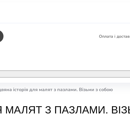
Оплата і доста
КНИГИ
ЕЛЕКТРОННІ К
двяна історія для малят з пазлами. Візьми з собою
етика
СУПУТНІ ТОВА
/ Карти
Я МАЛЯТ З ПАЗЛАМИ. ВІ
тика
КНИГА В КОМП
не консультування