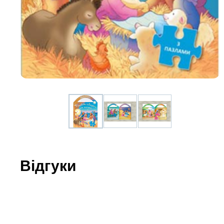
Юдаїзм
Огляд р
Художн
Відгуки