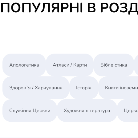
ПОПУЛЯРНІ В РОЗД
Апологетика
Атласи / Карти
Біблеістика
Здоров`я / Харчування
Історія
Книги інозем
Служіння Церкви
Художня література
Церко