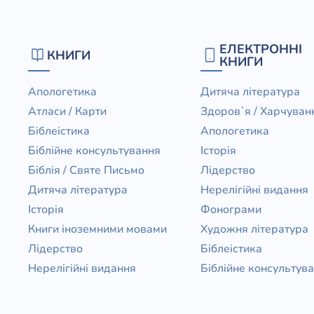
ЕЛЕКТРОННІ
КНИГИ
КНИГИ
Апологетика
Дитяча література
Атласи / Карти
Здоров`я / Харчуван
Біблеістика
Апологетика
Біблійне консультування
Історія
Біблія / Святе Письмо
Лідерство
Дитяча література
Нерелігійні видання
Історія
Фонограми
Книги іноземними мовами
Художня література
Лідерство
Біблеістика
Нерелігійні видання
Біблійне консультув