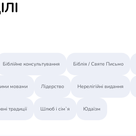
ІЛІ
Біблійне консультування
Біблія / Святе Письмо
ними мовами
Лідерство
Нерелігійні видання
вні традиції
Шлюб і сім`я
Юдаїзм