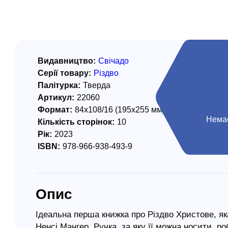
/ Святе Письмо
 література
іноземними мовами
Видавництво:
Свічадо
Серії товару:
Різдво
тво
Палітурка:
Тверда
Артикул:
22060
ійні видання
Формат:
84х108/16 (195х255 мм)
і традиції
Немає
Кількість сторінок:
10
Рік:
2023
ня Церкви
ISBN:
978-966-938-493-9
истика
в`я
Опис
сім`я
`я / Харчування
Ідеальна перша книжка про Різдво Христове, як
Ненсі Мангер. Ручка, за яку її можна носити, ро