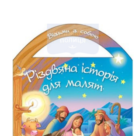
Біблія 
Дитяча
Історія
Новинки
Книги 
Свіжі надходження, актуальна
література та нові автори на нашій
Лідерс
полиці.
Нереліг
Церковн
Служін
Публіц
Богослі
Шлюб і 
Здоров