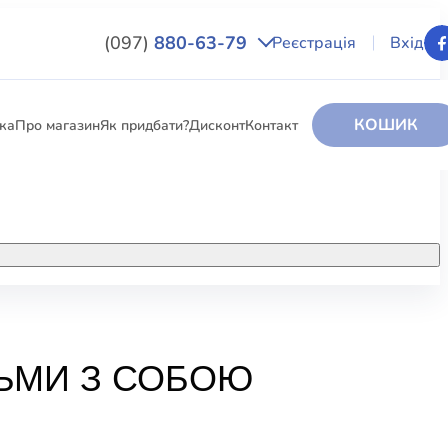
(097)
880-63-79
Реєстрація
Вхід
КОШИК
вка
Про магазин
Як придбати?
Дисконт
Контакт
НИГИ
За додатковою інформацією дзвоніть
за номером:
+38 (097) 880-6379
РИ
Ми у Facebook
ЗЬМИ З СОБОЮ
ЛЕКТІ