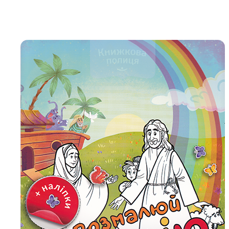
Біблія 
Дитяча
Історія
Новинки
Книги 
Свіжі надходження, актуальна
література та нові автори на нашій
Лідерс
полиці.
Нереліг
Церковн
Служін
Публіц
Богослі
Шлюб і 
Здоров