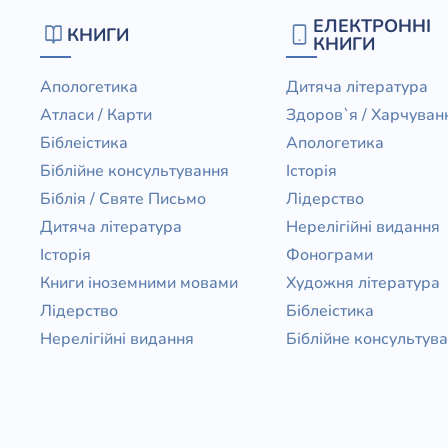
ЕЛЕКТРОННІ
КНИГИ
КНИГИ
Апологетика
Дитяча література
Атласи / Карти
Здоров`я / Харчуван
Біблеістика
Апологетика
Біблійне консультування
Історія
Біблія / Святе Письмо
Лідерство
Дитяча література
Нерелігійні видання
Історія
Фонограми
Книги іноземними мовами
Художня література
Лідерство
Біблеістика
Нерелігійні видання
Біблійне консультув