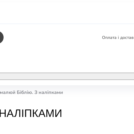
Оплата і доста
КНИГИ
ЕЛЕКТРОННІ К
малюй Біблію. З наліпками
етика
СУПУТНІ ТОВА
/ Карти
 НАЛІПКАМИ
тика
КНИГА В КОМП
не консультування