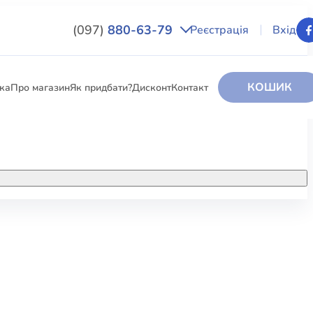
(097)
880-63-79
Реєстрація
Вхід
КОШИК
вка
Про магазин
Як придбати?
Дисконт
Контакт
НИГИ
За додатковою інформацією дзвоніть
за номером:
+38 (097) 880-6379
РИ
Ми у Facebook
ЛЕКТІ