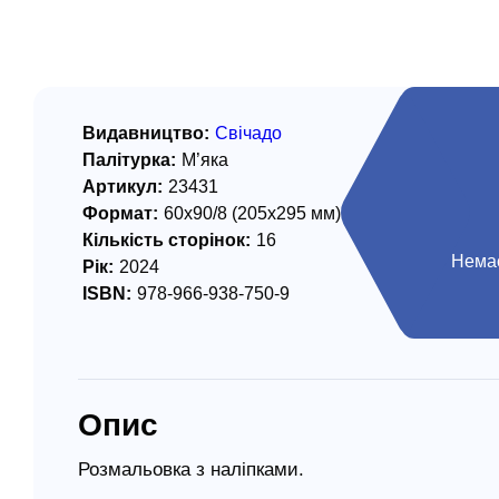
/ Святе Письмо
 література
іноземними мовами
Видавництво:
Свічадо
Палітурка:
М’яка
тво
Артикул:
23431
Формат:
60х90/8 (205х295 мм)
ійні видання
Кількість сторінок:
16
і традиції
Немає
Рік:
2024
ISBN:
978-966-938-750-9
ня Церкви
истика
в`я
Опис
сім`я
`я / Харчування
Розмальовка з наліпками.