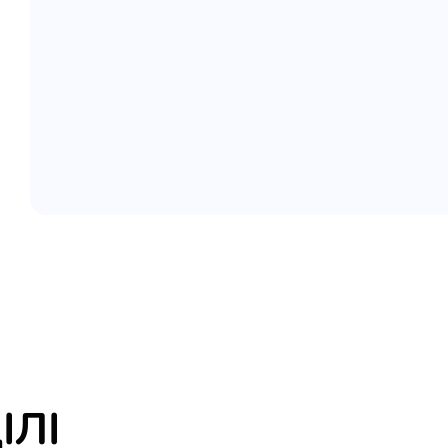
елігій
я література
ІЛІ