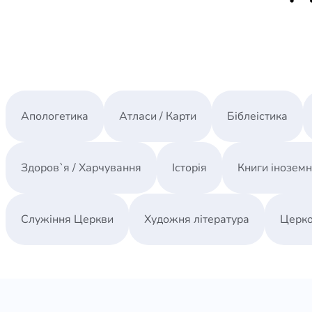
Апологетика
Атласи / Карти
Біблеістика
Здоров`я / Харчування
Історія
Книги інозем
Служіння Церкви
Художня література
Церко