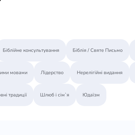
Біблійне консультування
Біблія / Святе Письмо
ними мовами
Лідерство
Нерелігійні видання
вні традиції
Шлюб і сім`я
Юдаїзм