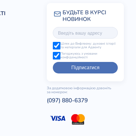
ТІ
Шлях до Вифлеєму: духовні історії
та матеріали для Адвенту
Погоджуюсь з умовами
конфіденційності
Підписатися
За додатковою інформацією дзвоніть
за номером:
(097) 880-6379