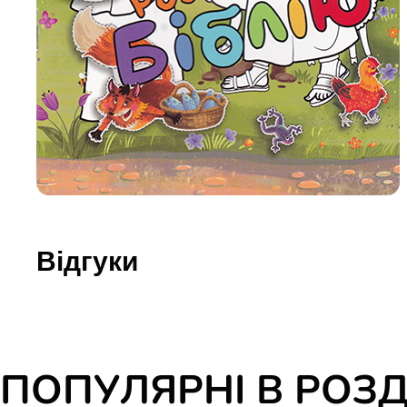
Юдаїзм
Огляд р
Художн
Відгуки
ПОПУЛЯРНІ В РОЗД