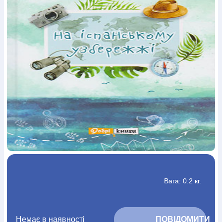
Богослов`я
Шлюб і сім`я
Юдаїзм
Супутні товари
Періодика
Аудіо
Ручки кулькові
Відео
Галантерея
Закладки для книг
Футболки
Брелоки
Сумки
Біжутерія
Блокноти
Щоденники / щотижневики
Вироби з дерева
Вироби з кераміки і глини
Вироби з срібла
Картини
Навчальні мапи
Шкіряні вироби
Магніти
Металеві
вироби
Міні-лампи
Наклейки
Настільні ігри
Пакети
подарункові
Плакати
Пластмасові вироби
Хустки
Подарункові картки
Розвиваючі ігри
Репринти
Свічки
Зошити
Фотокартини
Чохли на Библії
Головні убори
Календарі
Канцелярскі товари
Комп`ютерні ігри
Листівки
Сувенирна продукція
Годинники
Пазли
Книга в комплекті
За додатковою інформацією дзвоніть за номером:
+38
Вага: 0.2 кг.
(097) 880-6379
Ми у Facebook
Немає в наявності
			ПОВІДОМИТИ 