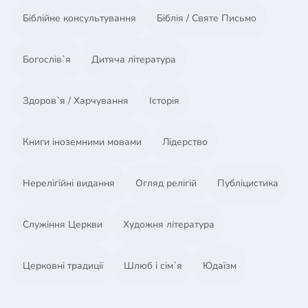
Біблійне консультування
Біблія / Святе Письмо
Богослів`я
Дитяча література
Здоров`я / Харчування
Історія
Книги іноземними мовами
Лідерство
Нерелігійні видання
Огляд релігій
Публіцистика
Служіння Церкви
Художня література
Церковні традиції
Шлюб і сім`я
Юдаїзм