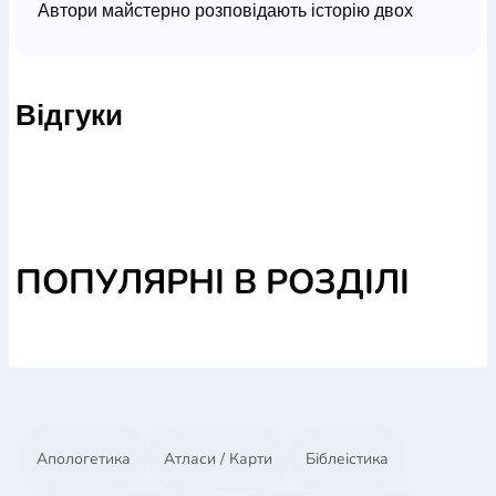
Автори майстерно розповідають історію двох
друзів, які подавшись на зустріч невідомому,
потрапляють до рук злочинців. Неймовірні
тривожні переживання, чудесне звільнення та
Відгуки
знайомство з новими друзями не залишать
байдужим жодного читача.
ПОПУЛЯРНІ В РОЗДІЛІ
Апологетика
Атласи / Карти
Біблеістика