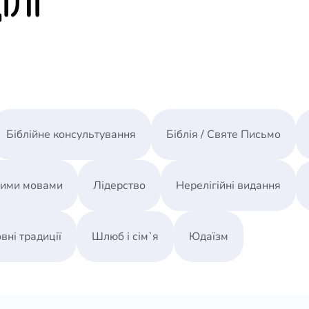
ІЛІ
Біблійне консультування
Біблія / Святе Письмо
ними мовами
Лідерство
Нерелігійні видання
вні традиції
Шлюб і сім`я
Юдаїзм