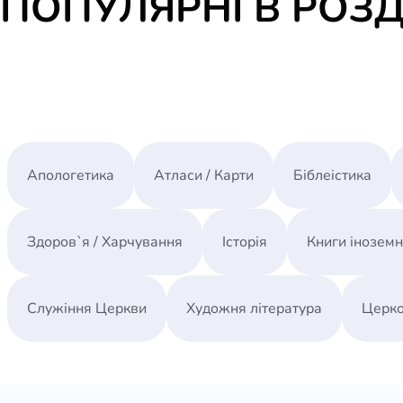
ПОПУЛЯРНІ В РОЗД
Апологетика
Атласи / Карти
Біблеістика
Здоров`я / Харчування
Історія
Книги інозем
Служіння Церкви
Художня література
Церко