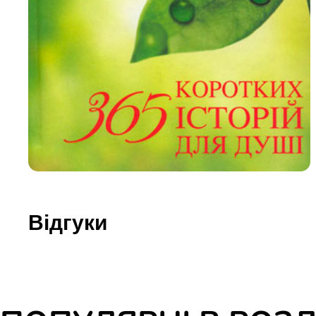
Юдаїзм
Огляд р
Художн
Відгуки