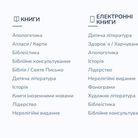
ЕЛЕКТРОННІ
КНИГИ
КНИГИ
Апологетика
Дитяча література
Атласи / Карти
Здоров`я / Харчуван
Біблеістика
Апологетика
Біблійне консультування
Історія
Біблія / Святе Письмо
Лідерство
Дитяча література
Нерелігійні видання
Історія
Фонограми
Книги іноземними мовами
Художня література
Лідерство
Біблеістика
Нерелігійні видання
Біблійне консультув