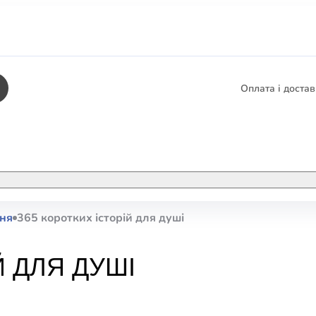
Оплата і доста
КНИГИ
ЕЛЕКТРОННІ К
ня
365 коротких історій для душі
етика
СУПУТНІ ТОВА
/ Карти
Й ДЛЯ ДУШІ
тика
КНИГА В КОМП
не консультування