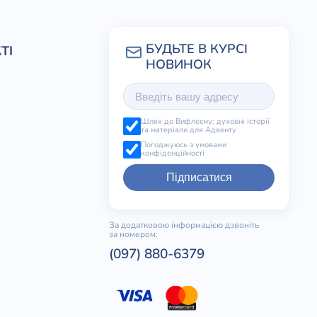
ТІ
Шлях до Вифлеєму: духовні історії
та матеріали для Адвенту
Погоджуюсь з умовами
конфіденційності
Підписатися
За додатковою інформацією дзвоніть
за номером:
(097) 880-6379