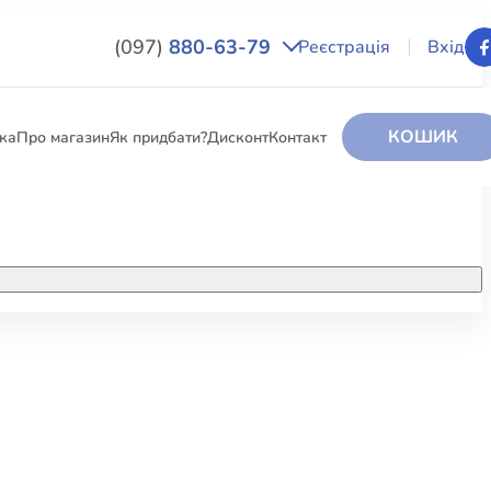
(097)
880-63-79
Реєстрація
Вхід
КОШИК
вка
Про магазин
Як придбати?
Дисконт
Контакт
НИГИ
За додатковою інформацією дзвоніть
за номером:
+38 (097) 880-6379
РИ
Ми у Facebook
ЛЕКТІ