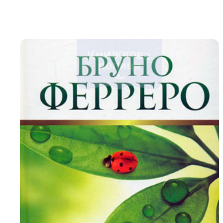
Біблія 
Дитяча
Історія
Новинки
Книги 
Свіжі надходження, актуальна
література та нові автори на нашій
Лідерс
полиці.
Нереліг
Церковн
Служін
Публіц
Богослі
Шлюб і 
Здоров