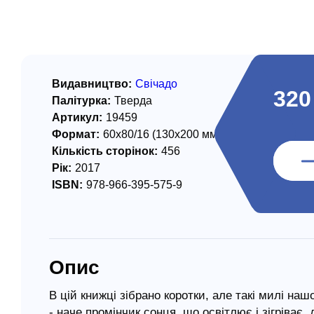
/ Святе Письмо
 література
іноземними мовами
Видавництво:
Свічадо
320
Палітурка:
Тверда
тво
Артикул:
19459
Формат:
60х80/16 (130х200 мм)
ійні видання
Кількість сторінок:
456
і традиції
Рік:
2017
ISBN:
978-966-395-575-9
ня Церкви
истика
в`я
Опис
сім`я
`я / Харчування
В цій книжці зібрано коротки, але такі милі наш
- наче промінчик сонця, що освітлює і зігріва