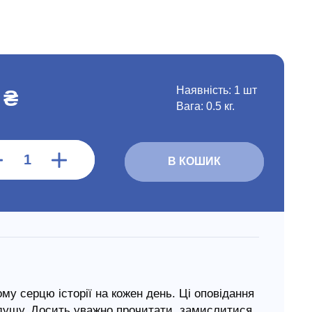
Наявність:
1 шт
 ₴
Вага: 0.5 кг.
В КОШИК
ому серцю історії на кожен день. Ці оповідання
є душу. Досить уважно прочитати, замислитися