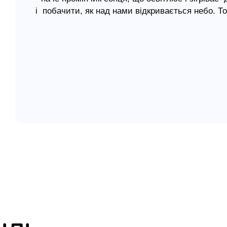
і побачити, як над нами відкривається небо. То
елігій
щоб змінити на краще себе і весь світ навкола
я література