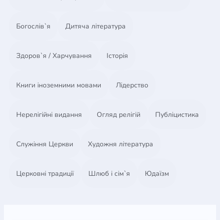
Богослів`я
Дитяча література
Здоров`я / Харчування
Історія
Книги іноземними мовами
Лідерство
Нерелігійні видання
Огляд релігій
Публіцистика
Служіння Церкви
Художня література
Церковні традиції
Шлюб і сім`я
Юдаїзм