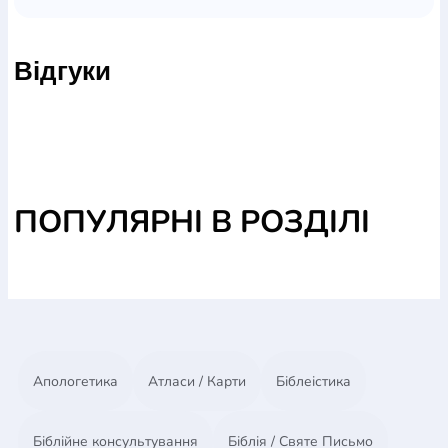
російської агресії.
Твір базується на свідченнях очевидців, зібраних
Відгуки
автором, та розповідає про втрачені домівки, біль,
віру та незламність українського народу в умовах
війни.
ПОПУЛЯРНІ В РОЗДІЛІ
Апологетика
Атласи / Карти
Біблеістика
Біблійне консультування
Біблія / Святе Письмо