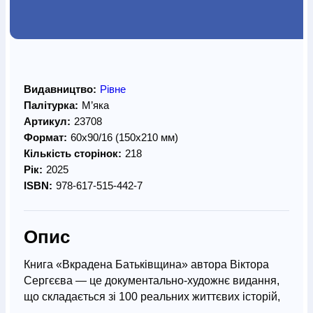
Видавництво:
Рівне
Палітурка:
М’яка
Артикул:
23708
Формат:
60х90/16 (150х210 мм)
Кількість сторінок:
218
Рік:
2025
ISBN:
978-617-515-442-7
Опис
Книга «Вкрадена Батьківщина» автора Віктора
Сергєєва — це документально-художнє видання,
що складається зі 100 реальних життєвих історій,
які розкривають трагедію українців під час