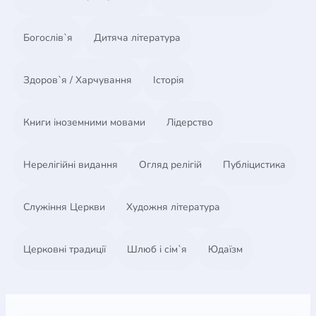
Богослів`я
Дитяча література
Здоров`я / Харчування
Історія
Книги іноземними мовами
Лідерство
Нерелігійні видання
Огляд релігій
Публіцистика
Служіння Церкви
Художня література
Церковні традиції
Шлюб і сім`я
Юдаїзм