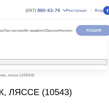
(097)
880-63-79
Реєстрація
Вхід
КОШИК
вка
Про магазин
Як придбати?
Дисконт
Контакт
НИГИ
За додатковою інформацією дзвоніть
за номером:
+38 (097) 880-6379
інок, ляссе (10543)
РИ
Ми у Facebook
, ЛЯССЕ (10543)
ЛЕКТІ