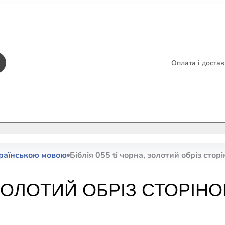
Оплата і доста
КНИГИ
ЕЛЕКТРОННІ К
країнською мовою
Біблія 055 ti чорна, золотий обріз стор
етика
СУПУТНІ ТОВА
/ Карти
 ЗОЛОТИЙ ОБРІЗ СТОРІНОК
тика
КНИГА В КОМП
не консультування