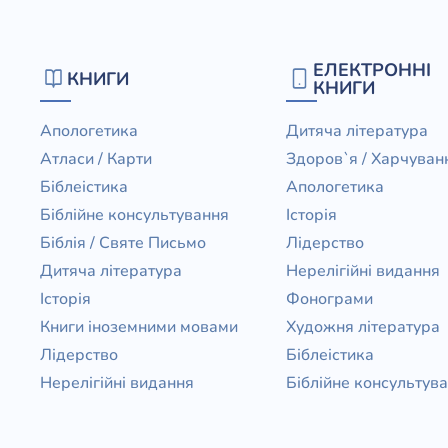
ЕЛЕКТРОННІ
КНИГИ
КНИГИ
Апологетика
Дитяча література
Атласи / Карти
Здоров`я / Харчуван
Біблеістика
Апологетика
Біблійне консультування
Історія
Біблія / Святе Письмо
Лідерство
Дитяча література
Нерелігійні видання
Історія
Фонограми
Книги іноземними мовами
Художня література
Лідерство
Біблеістика
Нерелігійні видання
Біблійне консультув