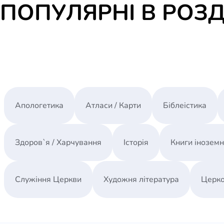
ПОПУЛЯРНІ В РОЗД
Апологетика
Атласи / Карти
Біблеістика
Здоров`я / Харчування
Історія
Книги інозем
Служіння Церкви
Художня література
Церко