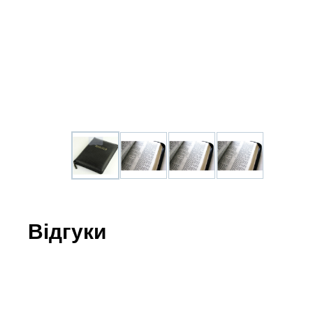
Юдаїзм
Огляд р
Художн
Відгуки