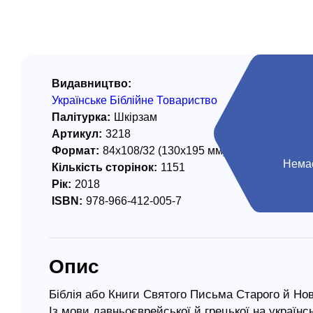
/ Святе Письмо
 література
іноземними мовами
Видавництво:
Українське Біблійне Товариство
тво
Палітурка:
Шкірзам
Артикул:
3218
ійні видання
Формат:
84х108/32 (130х195 мм)
і традиції
Немає
Кількість сторінок:
1151
Рік:
2018
ня Церкви
ISBN:
978-966-412-005-7
истика
в`я
Опис
сім`я
`я / Харчування
Біблія або Книги Святого Письма Старого й Нов
Із мови давньоєврейської й грецької на українс