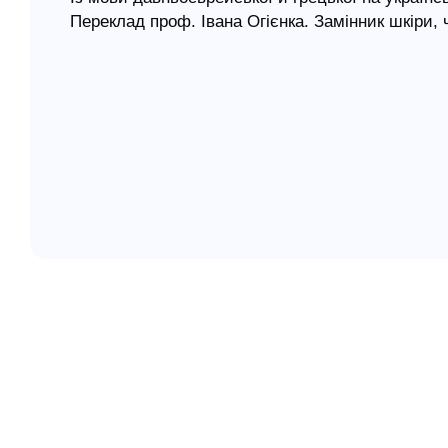
Переклад проф. Івана Огієнка. Замінник шкіри, ч
елігій
я література