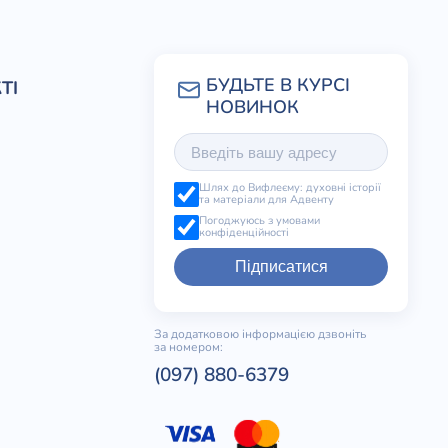
ТІ
Шлях до Вифлеєму: духовні історії
та матеріали для Адвенту
Погоджуюсь з умовами
конфіденційності
Підписатися
За додатковою інформацією дзвоніть
за номером:
(097) 880-6379