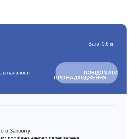
Вага: 0.6 кг.
 в наявності
			ПОВІДОМИТИ 
ПРО НАДХОДЖЕННЯ		
ого Заповіту
ьку дослівно наново перекладена.