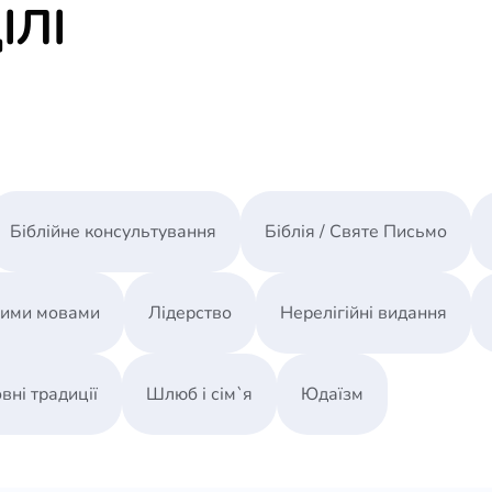
ІЛІ
Біблійне консультування
Біблія / Святе Письмо
ними мовами
Лідерство
Нерелігійні видання
вні традиції
Шлюб і сім`я
Юдаїзм