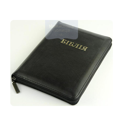
Біблія 
Дитяча
Історія
Новинки
Книги 
Свіжі надходження, актуальна
література та нові автори на нашій
Лідерс
полиці.
Нереліг
Церковн
Служін
Публіц
Богослі
Шлюб і 
Здоров