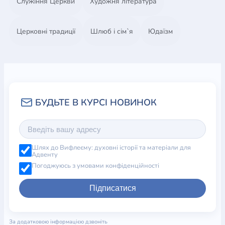
Служіння Церкви
Художня література
Церковні традиції
Шлюб і сім`я
Юдаїзм
Шлях до Вифлеєму: духовні історії та матеріали для
Адвенту
Погоджуюсь з умовами конфіденційності
Підписатися
За додатковою інформацією дзвоніть