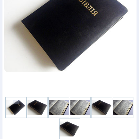
Богослов`я
Шлюб і сім`я
Юдаїзм
Супутні товари
Періодика
Аудіо
Ручки кулькові
Відео
Галантерея
Закладки для книг
Футболки
Брелоки
Сумки
Біжутерія
Блокноти
Щоденники / щотижневики
Вироби з дерева
Вироби з кераміки і глини
Вироби з срібла
Картини
Навчальні мапи
Шкіряні вироби
Магніти
Металеві
вироби
Міні-лампи
Наклейки
Настільні ігри
Пакети
подарункові
Плакати
Пластмасові вироби
Хустки
Подарункові картки
Розвиваючі ігри
Репринти
Свічки
Зошити
Фотокартини
Чохли на Библії
Головні убори
Календарі
Канцелярскі товари
Комп`ютерні ігри
Листівки
Сувенирна продукція
Годинники
Пазли
Книга в комплекті
За додатковою інформацією дзвоніть за номером:
+38
(097) 880-6379
Ми у Facebook