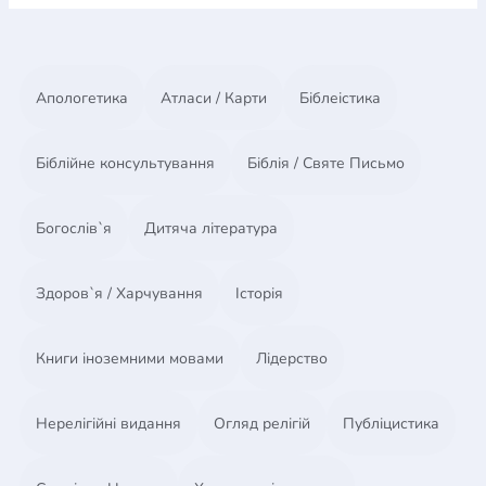
Апологетика
Атласи / Карти
Біблеістика
Біблійне консультування
Біблія / Святе Письмо
Богослів`я
Дитяча література
Здоров`я / Харчування
Історія
Книги іноземними мовами
Лідерство
Нерелігійні видання
Огляд релігій
Публіцистика