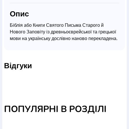
Опис
Біблія або Книги Святого Письма Старого й
Нового Заповіту із древньоєврейської та грецької
мови на українську дослівно наново перекладена.
Переклад проф. Івана Огієнка.
Текст розташований у дві колонки, паралельні
місця посередині сторінки. Жирний шрифт.
Відгуки
Виділено підзаголовки. Кольорові географічні
карти на форзацах. Папір офсетний з легким
кремовим відтінком.
Шкіра, золотий обріз книжкового блоку, індекси,
ляссе.
ПОПУЛЯРНІ В РОЗДІЛІ