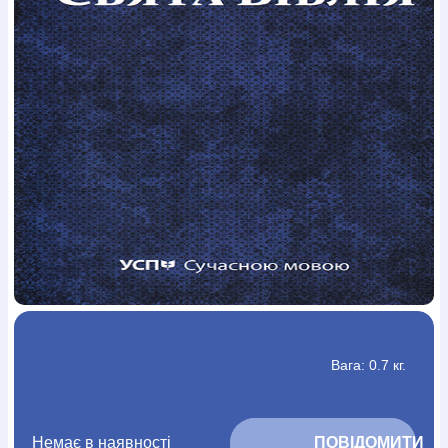
Богослов`я
Шлюб і сім`я
Юдаїзм
Супутні товари
Періодика
Аудіо
Ручки кулькові
Відео
Галантерея
Закладки для книг
Футболки
Брелоки
Сумки
Біжутерія
Блокноти
Щоденники / щотижневики
Вироби з дерева
Вироби з кераміки і глини
Вироби з срібла
Картини
Навчальні мапи
Шкіряні вироби
Магніти
Металеві
вироби
Міні-лампи
Наклейки
Настільні ігри
Пакети
подарункові
Плакати
Пластмасові вироби
Хустки
Подарункові картки
Розвиваючі ігри
Репринти
Свічки
Зошити
Фотокартини
Чохли на Библії
Головні убори
Календарі
Канцелярскі товари
Комп`ютерні ігри
Листівки
Сувенирна продукція
Годинники
Пазли
Книга в комплекті
За додатковою інформацією дзвоніть за номером:
+38
Вага: 0.7 кг.
(097) 880-6379
Ми у Facebook
Немає в наявності
			ПОВІДОМИТИ 